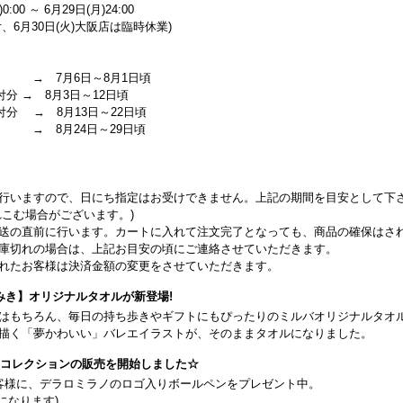
0:00 ～ 6月29日(月)24:00
、6月30日(火)大阪店は臨時休業)
 → 7月6日～8月1日頃
付分 → 8月3日～12日頃
受付分 → 8月13日～22日頃
 → 8月24日～29日頃
行いますので、日にち指定はお受けできません。上記の期間を目安として下
こむ場合がございます。)
送の直前に行います。カートに入れて注文完了となっても、商品の確保はさ
庫切れの場合は、上記お目安の頃にご連絡させていただきます。
れたお客様は決済金額の変更をさせていただきます。
みき】オリジナルタオルが新登場!
はもちろん、毎日の持ち歩きやギフトにもぴったりのミルバオリジナルタオ
描く「夢かわいい」バレエイラストが、そのままタオルになりました。
26コレクションの販売を開始しました☆
客様に、デラロミラノのロゴ入りボールペンをプレゼント中。
になります)