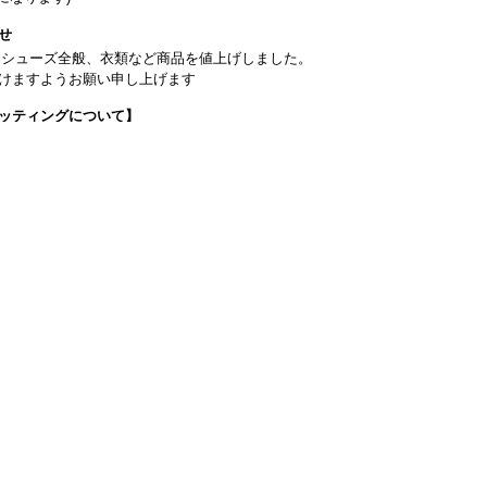
せ
日よりシューズ全般、衣類など商品を値上げしました。
けますようお願い申し上げます
ッティングについて】
です(18:30まで)。タイツ・ソックス・トウパッドを持参してください。
タグラム】←ここをクリック♪
イフをサポートできるようなさまざまな商品をご紹介しております。
から】 ←ここをクリック♪