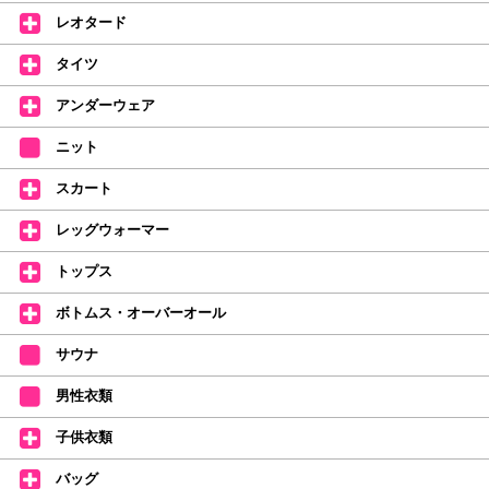
(お一人様1本限りになります)
レオタード
価格改定のお知らせ
タイツ
2026年4月1日よりシューズ全般、衣類など商品を値上げしました。
何卒ご理解いただけますようお願い申し上げます
アンダーウェア
【シューズのフィッティングについて】
全店、ご予約不要です(18:30まで)。タイツ・ソックス・トウパッドを
ニット
持参してください。
スカート
【ミルバ インスタグラム】←ここをクリック♪
レッグウォーマー
皆さまのダンスライフをサポートできるようなさまざまな商品をご紹介して
おります。
トップス
【新商品はこちらから】 ←ここをクリック♪
ボトムス・オーバーオール
サウナ
男性衣類
子供衣類
バッグ