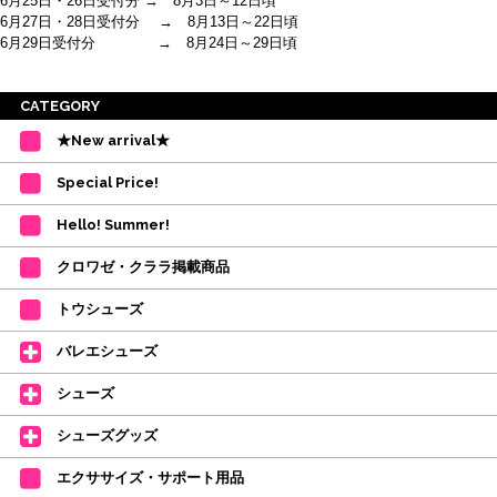
6月25日・26日受付分 → 8月3日～12日頃
6月27日・28日受付分 → 8月13日～22日頃
6月29日受付分 → 8月24日～29日頃
※ご注意
CATEGORY
・受付順に発送を行いますので、日にち指定はお受けできません。上記の期
★New arrival★
間を目安として下さい。
(目安は多少ずれこむ場合がございます。)
Special Price!
・在庫の確保は発送の直前に行います。カートに入れて注文完了となって
も、商品の確保はされておりません。
Hello! Summer!
ご注文商品が在庫切れの場合は、上記お目安の頃にご連絡させていただき
ます。
クロワゼ・クララ掲載商品
カード決済をされたお客様は決済金額の変更をさせていただきます。
【ミルバ×たけいみき】オリジナルタオルが新登場!
トウシューズ
レッスンのお供にはもちろん、毎日の持ち歩きやギフトにもぴったりのミル
バレエシューズ
バオリジナルタオルです。
たけいみきさんが描く「夢かわいい」バレエイラストが、そのままタオルに
シューズ
なりました。
デラロミラノ2026コレクションの販売を開始しました☆
シューズグッズ
↑ご購入頂いたお客様に、デラロミラノのロゴ入りボールペンをプレゼント
エクササイズ・サポート用品
中。