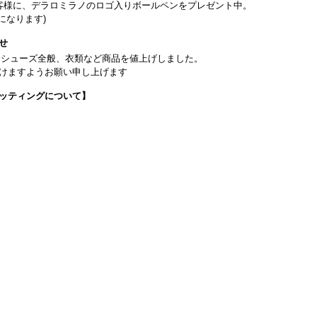
客様に、デラロミラノのロゴ入りボールペンをプレゼント中。
になります)
せ
日よりシューズ全般、衣類など商品を値上げしました。
けますようお願い申し上げます
ッティングについて】
です(18:30まで)。タイツ・ソックス・トウパッドを持参してください。
タグラム】←ここをクリック♪
イフをサポートできるようなさまざまな商品をご紹介しております。
から】 ←ここをクリック♪