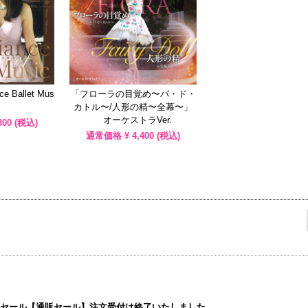
e Ballet Mus
「フローラの目覚め〜パ・ド・
カトル〜/人形の精〜全幕〜」
オーケストラVer.
300
(税込)
通常価格 ¥
4,400
(税込)
マーセール【通販セール】注文受付は終了いたしました