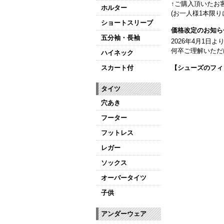
↑ご購入頂いたお
ホルター
(お一人様1本限り
ショートスリーブ
価格改定のお知ら
五分袖・長袖
2026年4月1
何卒ご理解いただ
ハイネック
スカート付
【シューズのフィ
全店、ご予約不要
タイツ
【ミルバ インス
穴あき
皆さまのダンスラ
フーター
【新商品はこちら
フットレス
レガー
ソックス
オーバータイツ
子供
アンダーウェア