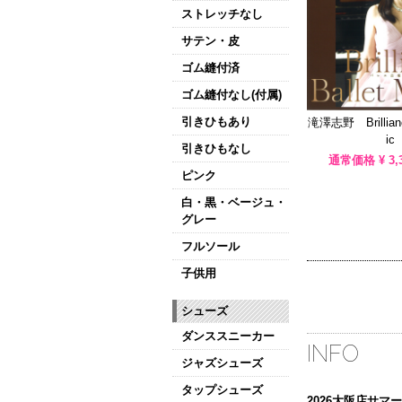
ストレッチなし
サテン・皮
ゴム縫付済
ゴム縫付なし(付属)
引きひもあり
滝澤志野 Brillianc
ic
引きひもなし
通常価格 ¥
3,
ピンク
白・黒・ベージュ・
グレー
フルソール
子供用
シューズ
ダンススニーカー
INFO
ジャズシューズ
タップシューズ
2026大阪店サ