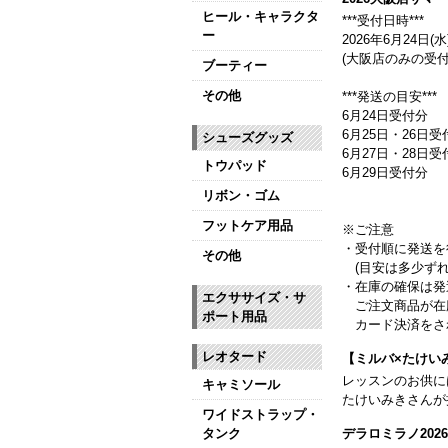
ヒール・キャラクタ
***受付日時***
ー
2026年6月24日(水)
(大阪店のみの受付
ブーティー
その他
***発送の目安***
6月24日受付分
6月25日・26日受
シューズグッズ
6月27日・28日
トウパッド
6月29日受付分
リボン・ゴム
フットケア用品
※ご注意
・受付順に発送を
その他
(目安は多少ずれ
・在庫の確保は発
エクササイズ・サ
ご注文商品が在
ポート用品
カード決済をさ
レオタード
【ミルバ×たけい
レッスンのお供に
キャミソール
たけいみきさんが
ワイドストラップ・
タンク
デラロミラノ20