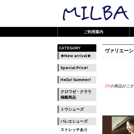
ご利用案内
CATEGORY
ヴァリエーシ
★New arrival★
Special Price!
Hello! Summer!
2件
の商品がご
クロワゼ・クララ
掲載商品
トウシューズ
バレエシューズ
ストレッチあり