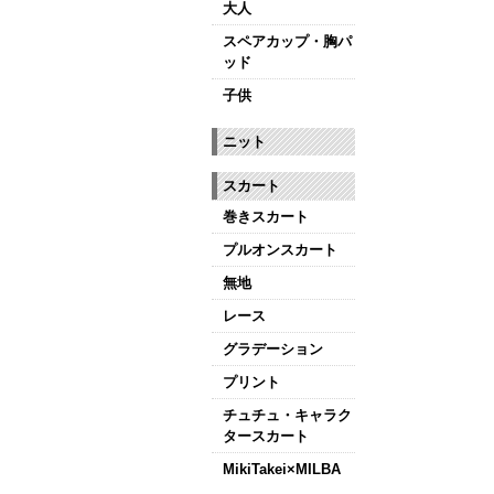
大人
スペアカップ・胸パ
ッド
子供
ニット
スカート
巻きスカート
プルオンスカート
無地
レース
グラデーション
プリント
チュチュ・キャラク
タースカート
MikiTakei×MILBA