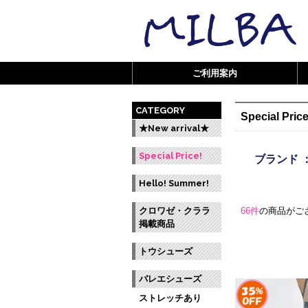
ご利用案内
CATEGORY
Special Price
★New arrival★
Special Price!
ブランド 
Hello! Summer!
クロワゼ・クララ
66件
の商品がご
掲載商品
トウシューズ
バレエシューズ
ストレッチあり