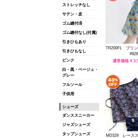
ストレッチなし
サテン・皮
ゴム縫付済
ゴム縫付なし(付属)
引きひもあり
TR200FL プ
引きひもなし
#92
ピンク
通常価格 ¥
3,
白・黒・ベージュ・
グレー
フルソール
子供用
シューズ
ダンススニーカー
ジャズシューズ
タップシューズ
MD329 レース