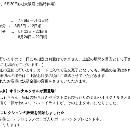
、6月30日(火)大阪店は臨時休業)
 → 7月6日～8月1日頃
付分 → 8月3日～12日頃
受付分 → 8月13日～22日頃
 → 8月24日～29日頃
行いますので、日にち指定はお受けできません。上記の期間を目安として下
こむ場合がございます。)
送の直前に行います。カートに入れて注文完了となっても、商品の確保はさ
庫切れの場合は、上記お目安の頃にご連絡させていただきます。
れたお客様は決済金額の変更をさせていただきます。
みき】オリジナルタオルが新登場!
はもちろん、毎日の持ち歩きやギフトにもぴったりのミルバオリジナルタオ
描く「夢かわいい」バレエイラストが、そのままタオルになりました。
26コレクションの販売を開始しました☆
客様に、デラロミラノのロゴ入りボールペンをプレゼント中。
になります)