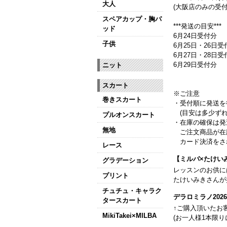
大人
(大阪店のみの受付
スペアカップ・胸パ
***発送の目安***
ッド
6月24日受付分
子供
6月25日・26日受
6月27日・28日
6月29日受付分
ニット
スカート
※ご注意
巻きスカート
・受付順に発送を
(目安は多少ずれ
プルオンスカート
・在庫の確保は発
無地
ご注文商品が在
カード決済をさ
レース
【ミルバ×たけい
グラデーション
レッスンのお供に
プリント
たけいみきさんが
チュチュ・キャラク
デラロミラノ20
タースカート
↑ご購入頂いたお
MikiTakei×MILBA
(お一人様1本限り