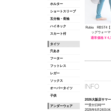
ホルター
ショートスリーブ
五分袖・長袖
ハイネック
Rubia RBST
ッグウォーマ
スカート付
通常価格 ¥
4,
タイツ
穴あき
フーター
フットレス
レガー
ソックス
INFO
オーバータイツ
子供
2026大阪店サ
***受付日時***
アンダーウェア
2026年6月24日(水)