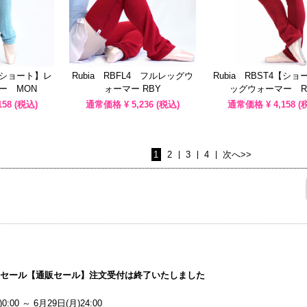
4【ショート】レ
Rubia RBFL4 フルレッグウ
Rubia RBST4【シ
ー MON
ォーマー RBY
ッグウォーマー R
158
(税込)
通常価格 ¥
5,236
(税込)
通常価格 ¥
4,158
(
1
2
3
4
次へ>>
マーセール【通販セール】注文受付は終了いたしました
0:00 ～ 6月29日(月)24:00