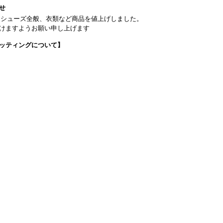
せ
日よりシューズ全般、衣類など商品を値上げしました。
けますようお願い申し上げます
ッティングについて】
です(18:30まで)。タイツ・ソックス・トウパッドを持参してください。
タグラム】←ここをクリック♪
イフをサポートできるようなさまざまな商品をご紹介しております。
から】 ←ここをクリック♪