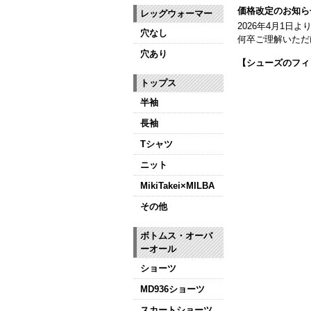
価格改定のお知ら
レッグウォーマー
2026年4月1
穴なし
何卒ご理解いただ
穴あり
【シューズのフィ
全店、ご予約不要
トップス
【ミルバ インス
半袖
皆さまのダンスラ
長袖
【新商品はこちら
Tシャツ
ニット
MikiTakei×MILBA
その他
ボトムス・オーバ
ーオール
ショーツ
MD936ショーツ
スカートショーツ