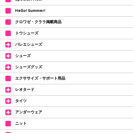
・在庫の確保は発送の直前に行います。カートに入れて注文完了となって
も、商品の確保はされておりません。
Hello! Summer!
ご注文商品が在庫切れの場合は、上記お目安の頃にご連絡させていただき
ます。
クロワゼ・クララ掲載商品
カード決済をされたお客様は決済金額の変更をさせていただきます。
【ミルバ×たけいみき】オリジナルタオルが新登場!
トウシューズ
レッスンのお供にはもちろん、毎日の持ち歩きやギフトにもぴったりのミル
バレエシューズ
バオリジナルタオルです。
たけいみきさんが描く「夢かわいい」バレエイラストが、そのままタオルに
シューズ
なりました。
デラロミラノ2026コレクションの販売を開始しました☆
シューズグッズ
↑ご購入頂いたお客様に、デラロミラノのロゴ入りボールペンをプレゼント
エクササイズ・サポート用品
中。
(お一人様1本限りになります)
レオタード
価格改定のお知らせ
タイツ
2026年4月1日よりシューズ全般、衣類など商品を値上げしました。
何卒ご理解いただけますようお願い申し上げます
アンダーウェア
【シューズのフィッティングについて】
全店、ご予約不要です(18:30まで)。タイツ・ソックス・トウパッドを
ニット
持参してください。