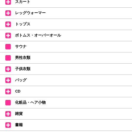
スカート
【ミルバ インスタグラム】←ここをクリック♪
レッグウォーマー
皆さまのダンスライフをサポートできるようなさまざまな商品をご紹介して
おります。
トップス
【新商品はこちらから】 ←ここをクリック♪
ボトムス・オーバーオール
サウナ
男性衣類
子供衣類
バッグ
CD
化粧品・ヘア小物
雑貨
書籍