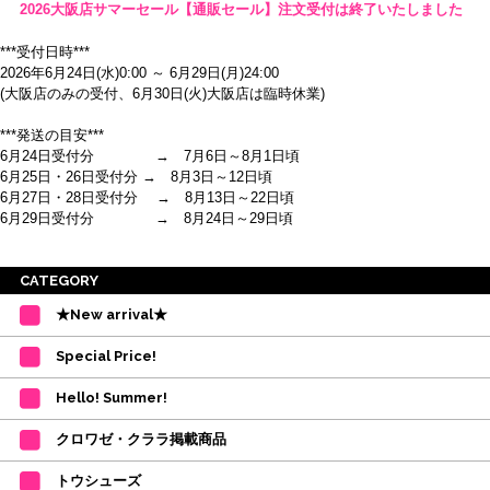
2026大阪店サマーセール【通販セール】注文受付は終了いたしました
***受付日時***
2026年6月24日(水)0:00 ～ 6月29日(月)24:00
(大阪店のみの受付、6月30日(火)大阪店は臨時休業)
***発送の目安***
6月24日受付分 → 7月6日～8月1日頃
6月25日・26日受付分 → 8月3日～12日頃
6月27日・28日受付分 → 8月13日～22日頃
6月29日受付分 → 8月24日～29日頃
※ご注意
CATEGORY
・受付順に発送を行いますので、日にち指定はお受けできません。上記の期
★New arrival★
間を目安として下さい。
(目安は多少ずれこむ場合がございます。)
Special Price!
・在庫の確保は発送の直前に行います。カートに入れて注文完了となって
も、商品の確保はされておりません。
Hello! Summer!
ご注文商品が在庫切れの場合は、上記お目安の頃にご連絡させていただき
ます。
クロワゼ・クララ掲載商品
カード決済をされたお客様は決済金額の変更をさせていただきます。
【ミルバ×たけいみき】オリジナルタオルが新登場!
トウシューズ