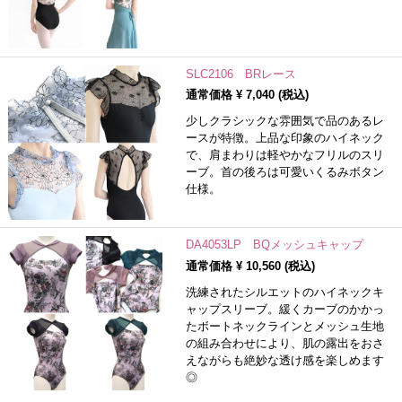
SLC2106 BRレース
通常価格 ¥
7,040
(税込)
少しクラシックな雰囲気で品のあるレ
ースが特徴。上品な印象のハイネック
で、肩まわりは軽やかなフリルのスリ
ーブ。首の後ろは可愛いくるみボタン
仕様。
DA4053LP BQメッシュキャップ
通常価格 ¥
10,560
(税込)
洗練されたシルエットのハイネックキ
ャップスリーブ。緩くカーブのかかっ
たボートネックラインとメッシュ生地
の組み合わせにより、肌の露出をおさ
えながらも絶妙な透け感を楽しめます
◎