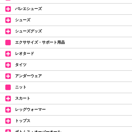
レッスンのお供にはもちろん、毎日の持ち歩きやギフトにもぴったりのミル
バレエシューズ
バオリジナルタオルです。
たけいみきさんが描く「夢かわいい」バレエイラストが、そのままタオルに
シューズ
なりました。
デラロミラノ2026コレクションの販売を開始しました☆
シューズグッズ
↑ご購入頂いたお客様に、デラロミラノのロゴ入りボールペンをプレゼント
エクササイズ・サポート用品
中。
(お一人様1本限りになります)
レオタード
価格改定のお知らせ
タイツ
2026年4月1日よりシューズ全般、衣類など商品を値上げしました。
何卒ご理解いただけますようお願い申し上げます
アンダーウェア
【シューズのフィッティングについて】
全店、ご予約不要です(18:30まで)。タイツ・ソックス・トウパッドを
ニット
持参してください。
スカート
【ミルバ インスタグラム】←ここをクリック♪
レッグウォーマー
皆さまのダンスライフをサポートできるようなさまざまな商品をご紹介して
おります。
トップス
【新商品はこちらから】 ←ここをクリック♪
ボトムス・オーバーオール