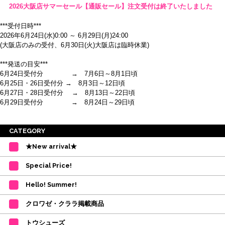
2026大阪店サマーセール【通販セール】注文受付は終了いたしました
***受付日時***
2026年6月24日(水)0:00 ～ 6月29日(月)24:00
(大阪店のみの受付、6月30日(火)大阪店は臨時休業)
***発送の目安***
6月24日受付分 → 7月6日～8月1日頃
6月25日・26日受付分 → 8月3日～12日頃
6月27日・28日受付分 → 8月13日～22日頃
6月29日受付分 → 8月24日～29日頃
※ご注意
CATEGORY
・受付順に発送を行いますので、日にち指定はお受けできません。上記の期
★New arrival★
間を目安として下さい。
(目安は多少ずれこむ場合がございます。)
Special Price!
・在庫の確保は発送の直前に行います。カートに入れて注文完了となって
も、商品の確保はされておりません。
Hello! Summer!
ご注文商品が在庫切れの場合は、上記お目安の頃にご連絡させていただき
ます。
クロワゼ・クララ掲載商品
カード決済をされたお客様は決済金額の変更をさせていただきます。
【ミルバ×たけいみき】オリジナルタオルが新登場!
トウシューズ