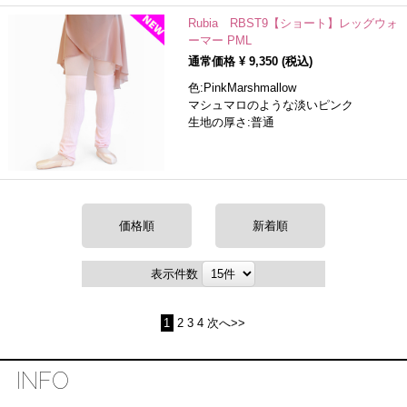
Rubia RBST9【ショート】レッグウォ
ーマー PML
通常価格 ¥
9,350
(税込)
色:PinkMarshmallow
マシュマロのような淡いピンク
生地の厚さ:普通
価格順
新着順
表示件数
1
2
3
4
次へ>>
INFO