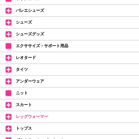
レッスンのお供にはもちろん、毎日の持ち歩きやギフトにもぴったりのミル
バレエシューズ
バオリジナルタオルです。
たけいみきさんが描く「夢かわいい」バレエイラストが、そのままタオルに
シューズ
なりました。
デラロミラノ2026コレクションの販売を開始しました☆
シューズグッズ
↑ご購入頂いたお客様に、デラロミラノのロゴ入りボールペンをプレゼント
エクササイズ・サポート用品
中。
(お一人様1本限りになります)
レオタード
価格改定のお知らせ
タイツ
2026年4月1日よりシューズ全般、衣類など商品を値上げしました。
何卒ご理解いただけますようお願い申し上げます
アンダーウェア
【シューズのフィッティングについて】
全店、ご予約不要です(18:30まで)。タイツ・ソックス・トウパッドを
ニット
持参してください。
スカート
【ミルバ インスタグラム】←ここをクリック♪
レッグウォーマー
皆さまのダンスライフをサポートできるようなさまざまな商品をご紹介して
おります。
トップス
【新商品はこちらから】 ←ここをクリック♪