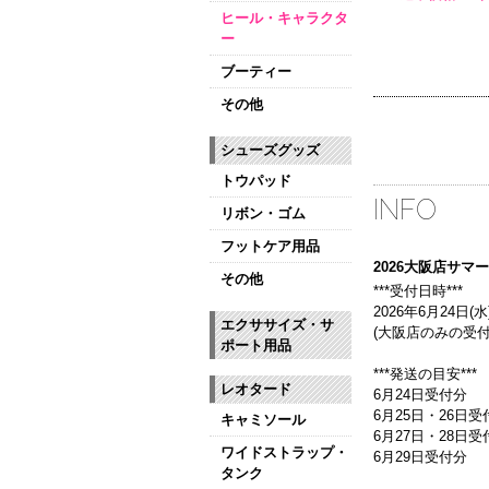
ヒール・キャラクタ
ー
ブーティー
その他
シューズグッズ
トウパッド
INFO
リボン・ゴム
フットケア用品
2026大阪店サ
その他
***受付日時***
2026年6月24日(水)
エクササイズ・サ
(大阪店のみの受付
ポート用品
***発送の目安***
レオタード
6月24日受付分
6月25日・26日受
キャミソール
6月27日・28日
ワイドストラップ・
6月29日受付分
タンク