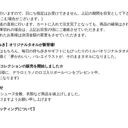
行いますので、日にち指定はお受けできません。上記の期間を目安として下
こむ場合がございます。)
送の直前に行います。カートに入れて注文完了となっても、商品の確保はさ
庫切れの場合は、上記お目安の頃にご連絡させていただきます。
れたお客様は決済金額の変更をさせていただきます。
みき】オリジナルタオルが新登場!
はもちろん、毎日の持ち歩きやギフトにもぴったりのミルバオリジナルタオ
描く「夢かわいい」バレエイラストが、そのままタオルになりました。
26コレクションの販売を開始しました☆
客様に、デラロミラノのロゴ入りボールペンをプレゼント中。
になります)
せ
日よりシューズ全般、衣類など商品を値上げしました。
けますようお願い申し上げます
ッティングについて】
です(18:30まで)。タイツ・ソックス・トウパッドを持参してください。
タグラム】←ここをクリック♪