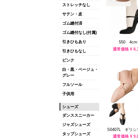
ストレッチなし
サテン・皮
ゴム縫付済
ゴム縫付なし(付属)
引きひもあり
550 4c
通常価格 ¥
8,
引きひもなし
ピンク
白・黒・ベージュ・
グレー
フルソール
子供用
シューズ
ダンススニーカー
ジャズシューズ
S0407L ギリ
タップシューズ
通常価格 ¥
9,