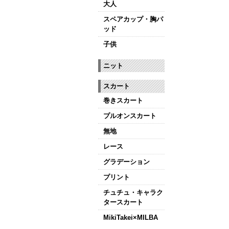
大人
皆さまのダンスラ
スペアカップ・胸パ
【新商品はこちら
ッド
子供
ニット
スカート
巻きスカート
プルオンスカート
無地
レース
グラデーション
プリント
チュチュ・キャラク
タースカート
MikiTakei×MILBA