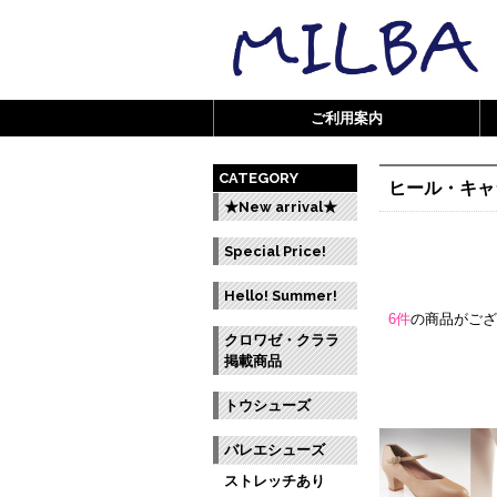
ご利用案内
CATEGORY
ヒール・キャ
★New arrival★
Special Price!
Hello! Summer!
6件
の商品がご
クロワゼ・クララ
掲載商品
トウシューズ
バレエシューズ
ストレッチあり