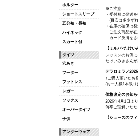
ホルター
※ご注意
ショートスリーブ
・受付順に発送を
(目安は多少ずれ
五分袖・長袖
・在庫の確保は発
ご注文商品が在
ハイネック
カード決済をさ
スカート付
【ミルバ×たけい
タイツ
レッスンのお供に
たけいみきさんが
穴あき
デラロミラノ20
フーター
↑ご購入頂いたお
フットレス
(お一人様1本限り
レガー
価格改定のお知ら
ソックス
2026年4月1
何卒ご理解いただ
オーバータイツ
【シューズのフィ
子供
全店、ご予約不要
アンダーウェア
【ミルバ インス