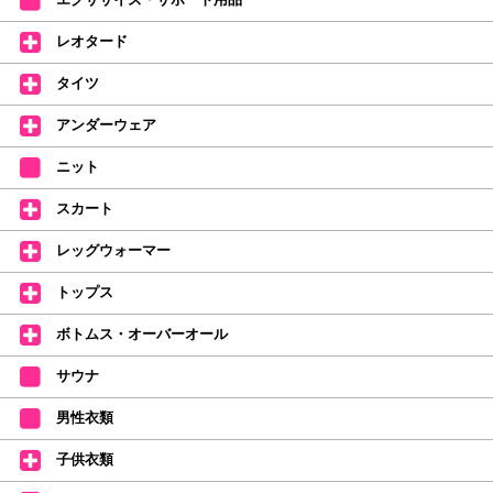
中。
(お一人様1本限りになります)
レオタード
価格改定のお知らせ
タイツ
2026年4月1日よりシューズ全般、衣類など商品を値上げしました。
何卒ご理解いただけますようお願い申し上げます
アンダーウェア
【シューズのフィッティングについて】
全店、ご予約不要です(18:30まで)。タイツ・ソックス・トウパッドを
ニット
持参してください。
スカート
【ミルバ インスタグラム】←ここをクリック♪
レッグウォーマー
皆さまのダンスライフをサポートできるようなさまざまな商品をご紹介して
おります。
トップス
【新商品はこちらから】 ←ここをクリック♪
ボトムス・オーバーオール
サウナ
男性衣類
子供衣類