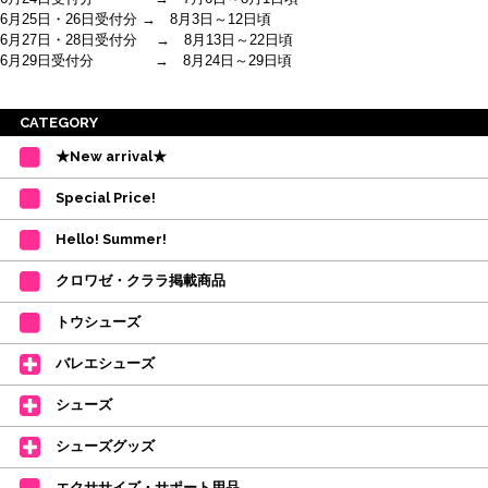
6月25日・26日受付分 → 8月3日～12日頃
6月27日・28日受付分 → 8月13日～22日頃
6月29日受付分 → 8月24日～29日頃
※ご注意
CATEGORY
・受付順に発送を行いますので、日にち指定はお受けできません。上記の期
★New arrival★
間を目安として下さい。
(目安は多少ずれこむ場合がございます。)
Special Price!
・在庫の確保は発送の直前に行います。カートに入れて注文完了となって
も、商品の確保はされておりません。
Hello! Summer!
ご注文商品が在庫切れの場合は、上記お目安の頃にご連絡させていただき
ます。
クロワゼ・クララ掲載商品
カード決済をされたお客様は決済金額の変更をさせていただきます。
【ミルバ×たけいみき】オリジナルタオルが新登場!
トウシューズ
レッスンのお供にはもちろん、毎日の持ち歩きやギフトにもぴったりのミル
バレエシューズ
バオリジナルタオルです。
たけいみきさんが描く「夢かわいい」バレエイラストが、そのままタオルに
シューズ
なりました。
デラロミラノ2026コレクションの販売を開始しました☆
シューズグッズ
↑ご購入頂いたお客様に、デラロミラノのロゴ入りボールペンをプレゼント
エクササイズ・サポート用品