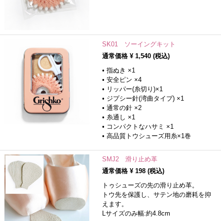
SK01 ソーイングキット
通常価格 ¥
1,540
(税込)
• 指ぬき ×1
• 安全ピン ×4
• リッパー(糸切り)×1
• ジプシー針(湾曲タイプ) ×1
• 通常の針 ×2
• 糸通し ×1
• コンパクトなハサミ ×1
• 高品質トウシューズ用糸×1巻
SMJ2 滑り止め革
通常価格 ¥
198
(税込)
トゥシューズの先の滑り止め革。
トウ先を保護し、サテン地の磨耗を抑
えます。
Lサイズのみ幅:約4.8cm