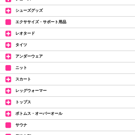
なりました。
デラロミラノ2026コレクションの販売を開始しました☆
シューズグッズ
↑ご購入頂いたお客様に、デラロミラノのロゴ入りボールペンをプレゼント
エクササイズ・サポート用品
中。
(お一人様1本限りになります)
レオタード
価格改定のお知らせ
タイツ
2026年4月1日よりシューズ全般、衣類など商品を値上げしました。
何卒ご理解いただけますようお願い申し上げます
アンダーウェア
【シューズのフィッティングについて】
全店、ご予約不要です(18:30まで)。タイツ・ソックス・トウパッドを
ニット
持参してください。
スカート
【ミルバ インスタグラム】←ここをクリック♪
レッグウォーマー
皆さまのダンスライフをサポートできるようなさまざまな商品をご紹介して
おります。
トップス
【新商品はこちらから】 ←ここをクリック♪
ボトムス・オーバーオール
サウナ