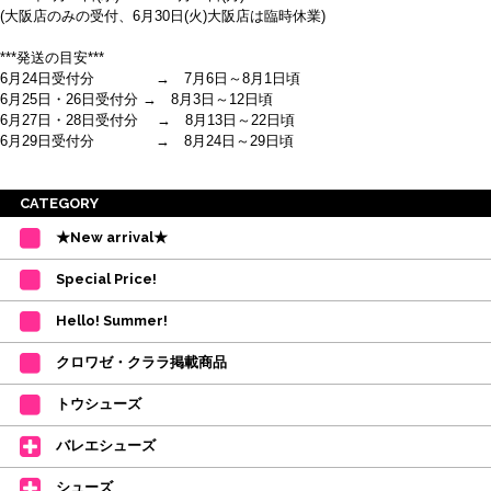
(大阪店のみの受付、6月30日(火)大阪店は臨時休業)
***発送の目安***
6月24日受付分 → 7月6日～8月1日頃
6月25日・26日受付分 → 8月3日～12日頃
6月27日・28日受付分 → 8月13日～22日頃
6月29日受付分 → 8月24日～29日頃
※ご注意
CATEGORY
・受付順に発送を行いますので、日にち指定はお受けできません。上記の期
★New arrival★
間を目安として下さい。
(目安は多少ずれこむ場合がございます。)
Special Price!
・在庫の確保は発送の直前に行います。カートに入れて注文完了となって
も、商品の確保はされておりません。
Hello! Summer!
ご注文商品が在庫切れの場合は、上記お目安の頃にご連絡させていただき
ます。
クロワゼ・クララ掲載商品
カード決済をされたお客様は決済金額の変更をさせていただきます。
【ミルバ×たけいみき】オリジナルタオルが新登場!
トウシューズ
レッスンのお供にはもちろん、毎日の持ち歩きやギフトにもぴったりのミル
バレエシューズ
バオリジナルタオルです。
たけいみきさんが描く「夢かわいい」バレエイラストが、そのままタオルに
シューズ