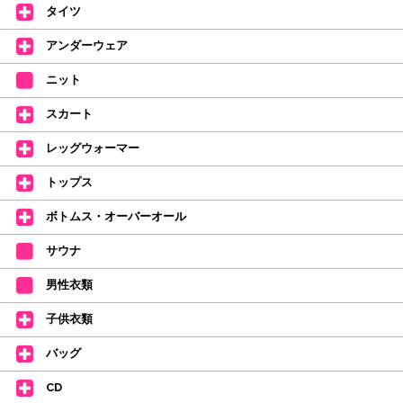
タイツ
2026年4月1日よりシューズ全般、衣類など商品を値上げしました。
何卒ご理解いただけますようお願い申し上げます
アンダーウェア
【シューズのフィッティングについて】
全店、ご予約不要です(18:30まで)。タイツ・ソックス・トウパッドを
ニット
持参してください。
スカート
【ミルバ インスタグラム】←ここをクリック♪
レッグウォーマー
皆さまのダンスライフをサポートできるようなさまざまな商品をご紹介して
おります。
トップス
【新商品はこちらから】 ←ここをクリック♪
ボトムス・オーバーオール
サウナ
男性衣類
子供衣類
バッグ
CD