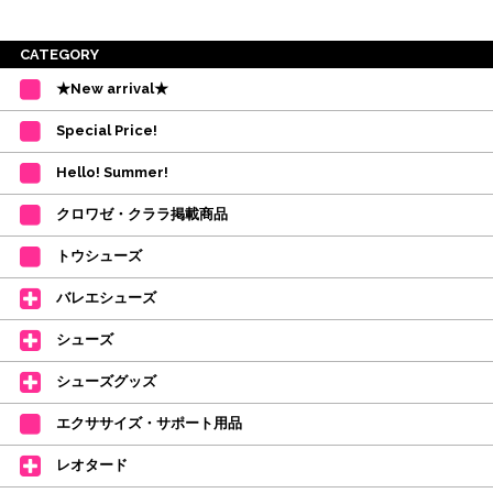
※ご注意
CATEGORY
・受付順に発送を行いますので、日にち指定はお受けできません。上記の期
★New arrival★
間を目安として下さい。
(目安は多少ずれこむ場合がございます。)
Special Price!
・在庫の確保は発送の直前に行います。カートに入れて注文完了となって
も、商品の確保はされておりません。
Hello! Summer!
ご注文商品が在庫切れの場合は、上記お目安の頃にご連絡させていただき
ます。
クロワゼ・クララ掲載商品
カード決済をされたお客様は決済金額の変更をさせていただきます。
【ミルバ×たけいみき】オリジナルタオルが新登場!
トウシューズ
レッスンのお供にはもちろん、毎日の持ち歩きやギフトにもぴったりのミル
バレエシューズ
バオリジナルタオルです。
たけいみきさんが描く「夢かわいい」バレエイラストが、そのままタオルに
シューズ
なりました。
デラロミラノ2026コレクションの販売を開始しました☆
シューズグッズ
↑ご購入頂いたお客様に、デラロミラノのロゴ入りボールペンをプレゼント
エクササイズ・サポート用品
中。
(お一人様1本限りになります)
レオタード
価格改定のお知らせ