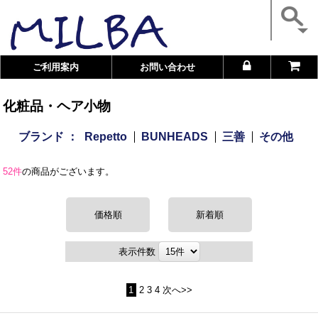
ご利用案内
お問い合わせ
化粧品・ヘア小物
ブランド ：
Repetto
BUNHEADS
三善
その他
52件
の商品がございます。
価格順
新着順
表示件数
1
2
3
4
次へ>>