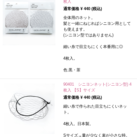
枚入
通常価格 ¥
440
(税込)
全体用のネット。
髪と一緒にねじればシニヨン用として
も使えます。
(シニヨン型ではありません)
細い糸で目立ちにくく本番用に◎
4枚入。
色:黒・茶
90401 シニヨンネット(シニヨン型) 4
枚入 【S】サイズ
通常価格 ¥
440
(税込)
細い糸で作られた目立ちにくいネッ
ト。
4枚入。日本製。
Sサイズ→量が少なく束が小さな時。