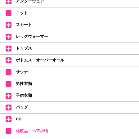
アンダーウェア
【シューズのフィッティングについて】
全店、ご予約不要です(18:30まで)。タイツ・ソックス・トウパッドを
ニット
持参してください。
スカート
【ミルバ インスタグラム】←ここをクリック♪
レッグウォーマー
皆さまのダンスライフをサポートできるようなさまざまな商品をご紹介して
おります。
トップス
【新商品はこちらから】 ←ここをクリック♪
ボトムス・オーバーオール
サウナ
男性衣類
子供衣類
バッグ
CD
化粧品・ヘア小物