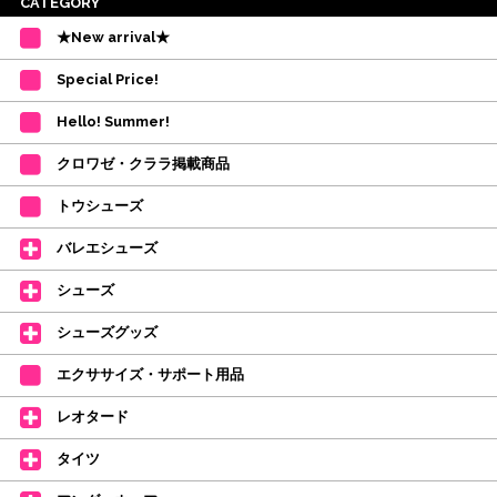
※ご注意
CATEGORY
・受付順に発送を行いますので、日にち指定はお受けできません。上記の期
★New arrival★
間を目安として下さい。
(目安は多少ずれこむ場合がございます。)
Special Price!
・在庫の確保は発送の直前に行います。カートに入れて注文完了となって
も、商品の確保はされておりません。
Hello! Summer!
ご注文商品が在庫切れの場合は、上記お目安の頃にご連絡させていただき
ます。
クロワゼ・クララ掲載商品
カード決済をされたお客様は決済金額の変更をさせていただきます。
【ミルバ×たけいみき】オリジナルタオルが新登場!
トウシューズ
レッスンのお供にはもちろん、毎日の持ち歩きやギフトにもぴったりのミル
バレエシューズ
バオリジナルタオルです。
たけいみきさんが描く「夢かわいい」バレエイラストが、そのままタオルに
シューズ
なりました。
デラロミラノ2026コレクションの販売を開始しました☆
シューズグッズ
↑ご購入頂いたお客様に、デラロミラノのロゴ入りボールペンをプレゼント
エクササイズ・サポート用品
中。
(お一人様1本限りになります)
レオタード
価格改定のお知らせ
タイツ
2026年4月1日よりシューズ全般、衣類など商品を値上げしました。
何卒ご理解いただけますようお願い申し上げます