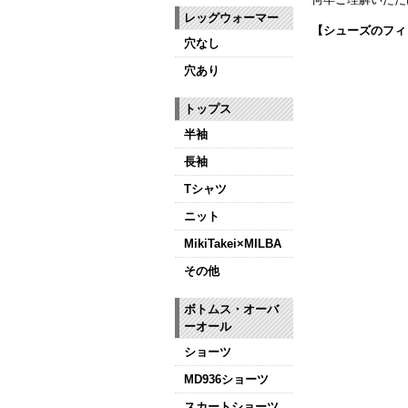
レッグウォーマー
【シューズのフィ
穴なし
全店、ご予約不要
穴あり
【ミルバ インス
皆さまのダンスラ
トップス
【新商品はこちら
半袖
長袖
Tシャツ
ニット
MikiTakei×MILBA
その他
ボトムス・オーバ
ーオール
ショーツ
MD936ショーツ
スカートショーツ