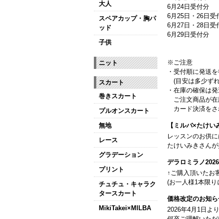
大人
6月24日受付分
6月25日・26日受
スペアカップ・胸パ
6月27日・28日
ッド
6月29日受付分
子供
※ご注意
ニット
・受付順に発送を
(目安は多少ずれ
スカート
・在庫の確保は発
巻きスカート
ご注文商品が在
カード決済をさ
プルオンスカート
無地
【ミルバ×たけい
レッスンのお供に
レース
たけいみきさんが
グラデーション
デラロミラノ20
プリント
↑ご購入頂いたお
(お一人様1本限り
チュチュ・キャラク
タースカート
価格改定のお知ら
MikiTakei×MILBA
2026年4月1
何卒ご理解いただ