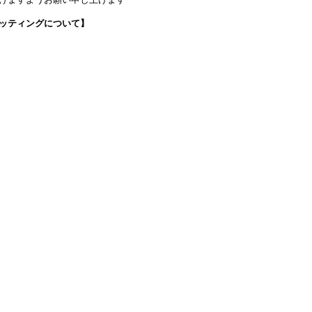
ッティングについて】
です(18:30まで)。タイツ・ソックス・トウパッドを持参してください。
タグラム】←ここをクリック♪
イフをサポートできるようなさまざまな商品をご紹介しております。
から】 ←ここをクリック♪