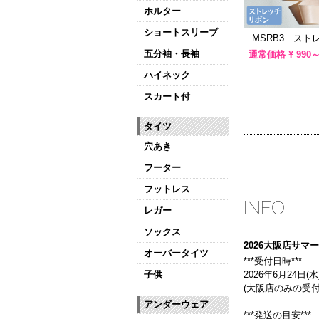
ホルター
ショートスリーブ
MSRB3 スト
五分袖・長袖
通常価格 ¥
990～
ハイネック
スカート付
タイツ
穴あき
フーター
フットレス
INFO
レガー
ソックス
2026大阪店サ
オーバータイツ
***受付日時***
子供
2026年6月24日(水)
(大阪店のみの受付
アンダーウェア
***発送の目安***