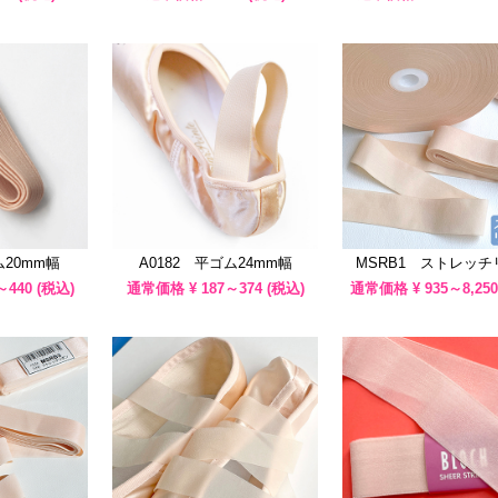
ム20mm幅
A0182 平ゴム24mm幅
MSRB1 ストレッチ
～440
(税込)
通常価格 ¥
187～374
(税込)
通常価格 ¥
935～8,250