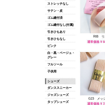
ストレッチなし
サテン・皮
ゴム縫付済
ゴム縫付なし(付属)
引きひもあり
RIB 
引きひもなし
通常価格 ¥
6
ピンク
白・黒・ベージュ・
グレー
フルソール
子供用
シューズ
ダンススニーカー
ジャズシューズ
G23 メッ
タップシューズ
通常価格 ¥
3