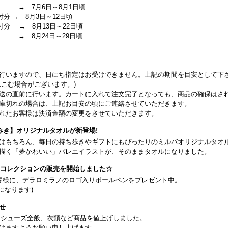
 → 7月6日～8月1日頃
付分 → 8月3日～12日頃
受付分 → 8月13日～22日頃
 → 8月24日～29日頃
行いますので、日にち指定はお受けできません。上記の期間を目安として下
こむ場合がございます。)
送の直前に行います。カートに入れて注文完了となっても、商品の確保はさ
庫切れの場合は、上記お目安の頃にご連絡させていただきます。
れたお客様は決済金額の変更をさせていただきます。
みき】オリジナルタオルが新登場!
はもちろん、毎日の持ち歩きやギフトにもぴったりのミルバオリジナルタオ
描く「夢かわいい」バレエイラストが、そのままタオルになりました。
26コレクションの販売を開始しました☆
客様に、デラロミラノのロゴ入りボールペンをプレゼント中。
になります)
せ
日よりシューズ全般、衣類など商品を値上げしました。
けますようお願い申し上げます