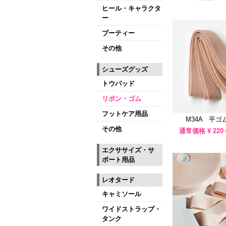
ヒール・キャラクタ
ー
ブーティー
その他
シューズグッズ
トウパッド
リボン・ゴム
フットケア用品
M34A 平ゴ
その他
通常価格 ¥
220
エクササイズ・サ
ポート用品
レオタード
キャミソール
ワイドストラップ・
タンク