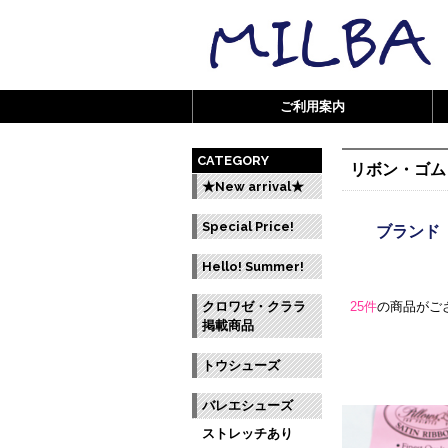
ご利用案内
CATEGORY
リボン・ゴム
★New arrival★
Special Price!
ブランド 
Hello! Summer!
クロワゼ・クララ
25件
の商品がご
掲載商品
トウシューズ
バレエシューズ
ストレッチあり