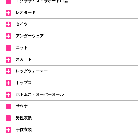
エクササイズ・サポート用品
中。
(お一人様1本限りになります)
レオタード
価格改定のお知らせ
タイツ
2026年4月1日よりシューズ全般、衣類など商品を値上げしました。
何卒ご理解いただけますようお願い申し上げます
アンダーウェア
【シューズのフィッティングについて】
全店、ご予約不要です(18:30まで)。タイツ・ソックス・トウパッドを
ニット
持参してください。
スカート
【ミルバ インスタグラム】←ここをクリック♪
レッグウォーマー
皆さまのダンスライフをサポートできるようなさまざまな商品をご紹介して
おります。
トップス
【新商品はこちらから】 ←ここをクリック♪
ボトムス・オーバーオール
サウナ
男性衣類
子供衣類