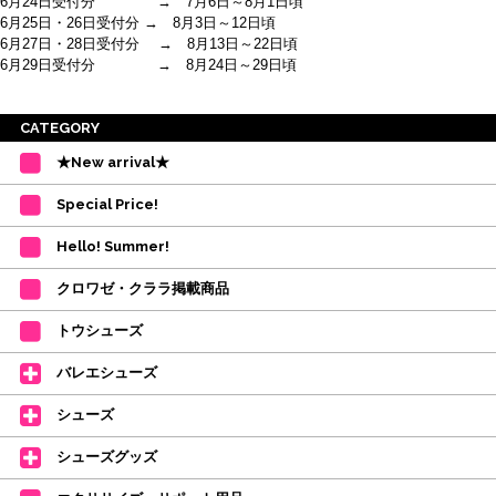
6月24日受付分 → 7月6日～8月1日頃
6月25日・26日受付分 → 8月3日～12日頃
6月27日・28日受付分 → 8月13日～22日頃
6月29日受付分 → 8月24日～29日頃
※ご注意
CATEGORY
・受付順に発送を行いますので、日にち指定はお受けできません。上記の期
★New arrival★
間を目安として下さい。
(目安は多少ずれこむ場合がございます。)
Special Price!
・在庫の確保は発送の直前に行います。カートに入れて注文完了となって
も、商品の確保はされておりません。
Hello! Summer!
ご注文商品が在庫切れの場合は、上記お目安の頃にご連絡させていただき
ます。
クロワゼ・クララ掲載商品
カード決済をされたお客様は決済金額の変更をさせていただきます。
【ミルバ×たけいみき】オリジナルタオルが新登場!
トウシューズ
レッスンのお供にはもちろん、毎日の持ち歩きやギフトにもぴったりのミル
バレエシューズ
バオリジナルタオルです。
たけいみきさんが描く「夢かわいい」バレエイラストが、そのままタオルに
シューズ
なりました。
デラロミラノ2026コレクションの販売を開始しました☆
シューズグッズ
↑ご購入頂いたお客様に、デラロミラノのロゴ入りボールペンをプレゼント