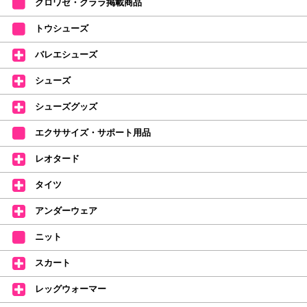
クロワゼ・クララ掲載商品
カード決済をされたお客様は決済金額の変更をさせていただきます。
【ミルバ×たけいみき】オリジナルタオルが新登場!
トウシューズ
レッスンのお供にはもちろん、毎日の持ち歩きやギフトにもぴったりのミル
バレエシューズ
バオリジナルタオルです。
たけいみきさんが描く「夢かわいい」バレエイラストが、そのままタオルに
シューズ
なりました。
デラロミラノ2026コレクションの販売を開始しました☆
シューズグッズ
↑ご購入頂いたお客様に、デラロミラノのロゴ入りボールペンをプレゼント
エクササイズ・サポート用品
中。
(お一人様1本限りになります)
レオタード
価格改定のお知らせ
タイツ
2026年4月1日よりシューズ全般、衣類など商品を値上げしました。
何卒ご理解いただけますようお願い申し上げます
アンダーウェア
【シューズのフィッティングについて】
全店、ご予約不要です(18:30まで)。タイツ・ソックス・トウパッドを
ニット
持参してください。
スカート
【ミルバ インスタグラム】←ここをクリック♪
レッグウォーマー
皆さまのダンスライフをサポートできるようなさまざまな商品をご紹介して