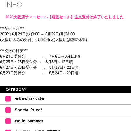
INFO
2026大阪店サマーセール【通販セール】注文受付は終了いたしました
***受付日時***
2026年6月24日(水)0:00 ～ 6月29日(月)24:00
(大阪店のみの受付、6月30日(火)大阪店は臨時休業)
***発送の目安***
6月24日受付分 → 7月6日～8月1日頃
6月25日・26日受付分 → 8月3日～12日頃
6月27日・28日受付分 → 8月13日～22日頃
6月29日受付分 → 8月24日～29日頃
※ご注意
CATEGORY
・受付順に発送を行いますので、日にち指定はお受けできません。上記の期
★New arrival★
間を目安として下さい。
(目安は多少ずれこむ場合がございます。)
Special Price!
・在庫の確保は発送の直前に行います。カートに入れて注文完了となって
も、商品の確保はされておりません。
Hello! Summer!
ご注文商品が在庫切れの場合は、上記お目安の頃にご連絡させていただき
ます。