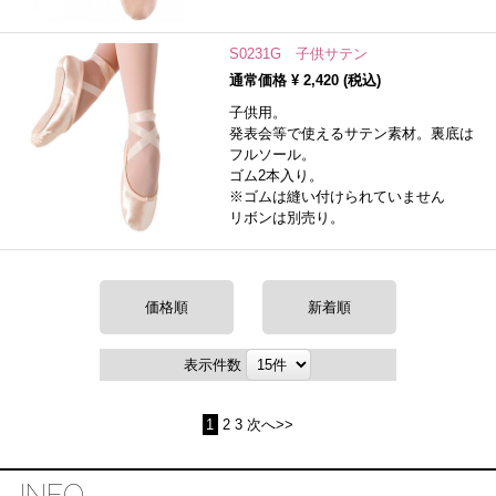
S0231G 子供サテン
通常価格 ¥
2,420
(税込)
子供用。
発表会等で使えるサテン素材。裏底は
フルソール。
ゴム2本入り。
※ゴムは縫い付けられていません
リボンは別売り。
価格順
新着順
表示件数
1
2
3
次へ>>
INFO