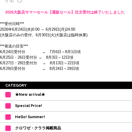
2026大阪店サマーセール【通販セール】注文受付は終了いたしました
***受付日時***
2026年6月24日(水)0:00 ～ 6月29日(月)24:00
(大阪店のみの受付、6月30日(火)大阪店は臨時休業)
***発送の目安***
6月24日受付分 → 7月6日～8月1日頃
6月25日・26日受付分 → 8月3日～12日頃
6月27日・28日受付分 → 8月13日～22日頃
6月29日受付分 → 8月24日～29日頃
※ご注意
CATEGORY
・受付順に発送を行いますので、日にち指定はお受けできません。上記の期
★New arrival★
間を目安として下さい。
(目安は多少ずれこむ場合がございます。)
Special Price!
・在庫の確保は発送の直前に行います。カートに入れて注文完了となって
も、商品の確保はされておりません。
Hello! Summer!
ご注文商品が在庫切れの場合は、上記お目安の頃にご連絡させていただき
ます。
クロワゼ・クララ掲載商品
カード決済をされたお客様は決済金額の変更をさせていただきます。