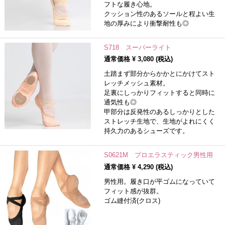
フトな履き心地。
クッション性のあるソールと程よい生
地の厚みにより衝撃耐性も◎
S718 スーパーライト
通常価格 ¥
3,080
(税込)
土踏まず部分からかかとにかけてスト
レッチメッシュ素材。
足裏にしっかりフィットすると同時に
通気性も◎
甲部分は反発性のあるしっかりとした
ストレッチ生地で、生地がよれにくく
持久力のあるシューズです。
S0621M プロエラスティック男性用
通常価格 ¥
4,290
(税込)
男性用。履き口が平ゴムになっていて
フィット感が抜群。
ゴム縫付済(クロス)