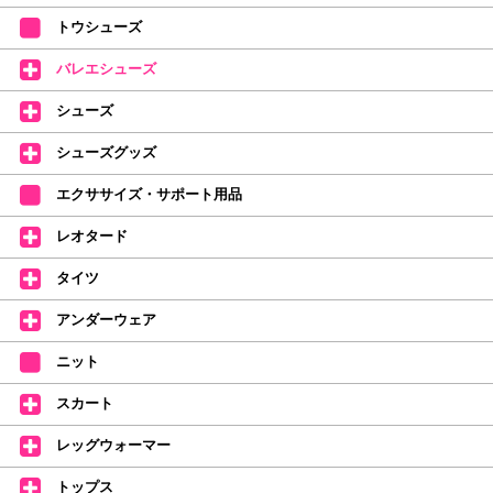
【ミルバ×たけいみき】オリジナルタオルが新登場!
トウシューズ
レッスンのお供にはもちろん、毎日の持ち歩きやギフトにもぴったりのミル
バレエシューズ
バオリジナルタオルです。
たけいみきさんが描く「夢かわいい」バレエイラストが、そのままタオルに
シューズ
なりました。
デラロミラノ2026コレクションの販売を開始しました☆
シューズグッズ
↑ご購入頂いたお客様に、デラロミラノのロゴ入りボールペンをプレゼント
エクササイズ・サポート用品
中。
(お一人様1本限りになります)
レオタード
価格改定のお知らせ
タイツ
2026年4月1日よりシューズ全般、衣類など商品を値上げしました。
何卒ご理解いただけますようお願い申し上げます
アンダーウェア
【シューズのフィッティングについて】
全店、ご予約不要です(18:30まで)。タイツ・ソックス・トウパッドを
ニット
持参してください。
スカート
【ミルバ インスタグラム】←ここをクリック♪
レッグウォーマー
皆さまのダンスライフをサポートできるようなさまざまな商品をご紹介して
おります。
トップス