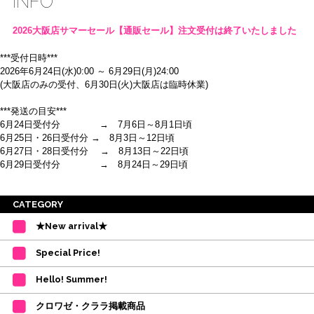
INFO
2026大阪店サマーセール【通販セール】注文受付は終了いたしました
***受付日時***
2026年6月24日(水)0:00 ～ 6月29日(月)24:00
(大阪店のみの受付、6月30日(火)大阪店は臨時休業)
***発送の目安***
6月24日受付分 → 7月6日～8月1日頃
6月25日・26日受付分 → 8月3日～12日頃
6月27日・28日受付分 → 8月13日～22日頃
6月29日受付分 → 8月24日～29日頃
※ご注意
CATEGORY
・受付順に発送を行いますので、日にち指定はお受けできません。上記の期
★New arrival★
間を目安として下さい。
(目安は多少ずれこむ場合がございます。)
Special Price!
・在庫の確保は発送の直前に行います。カートに入れて注文完了となって
も、商品の確保はされておりません。
Hello! Summer!
ご注文商品が在庫切れの場合は、上記お目安の頃にご連絡させていただき
ます。
クロワゼ・クララ掲載商品
カード決済をされたお客様は決済金額の変更をさせていただきます。