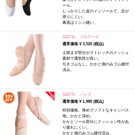
ール。
しっかりした皮のインソールで、足が
滑りにくい。
裏底はミシン縫い。
S0271L プロアーチ
通常価格 ¥
3,520
(税込)
土踏まず部分がストレッチのメッシュ
素材で通気性が良い。
引きゴムなし。かかと側のみゴム縫付
済み。
S0277L パンプ
通常価格 ¥
1,980
(税込)
特別価格。厚めでソフトなキャンバス
地。かかと深め。
かかとソール部分にクッション性があ
り疲れにくい。
かかと側のみゴム縫付済み。