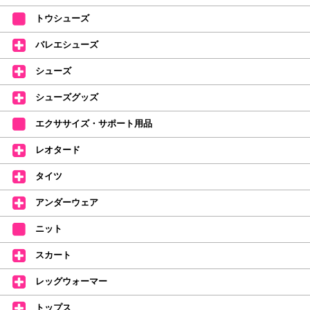
【ミルバ×たけいみき】オリジナルタオルが新登場!
トウシューズ
レッスンのお供にはもちろん、毎日の持ち歩きやギフトにもぴったりのミル
バレエシューズ
バオリジナルタオルです。
たけいみきさんが描く「夢かわいい」バレエイラストが、そのままタオルに
シューズ
なりました。
デラロミラノ2026コレクションの販売を開始しました☆
シューズグッズ
↑ご購入頂いたお客様に、デラロミラノのロゴ入りボールペンをプレゼント
エクササイズ・サポート用品
中。
(お一人様1本限りになります)
レオタード
価格改定のお知らせ
タイツ
2026年4月1日よりシューズ全般、衣類など商品を値上げしました。
何卒ご理解いただけますようお願い申し上げます
アンダーウェア
【シューズのフィッティングについて】
全店、ご予約不要です(18:30まで)。タイツ・ソックス・トウパッドを
ニット
持参してください。
スカート
【ミルバ インスタグラム】←ここをクリック♪
レッグウォーマー
皆さまのダンスライフをサポートできるようなさまざまな商品をご紹介して
おります。
トップス