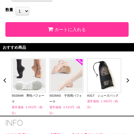
数量
カートに入れる
おすすめ商品
S0284M 男性パフォー
S0284G 子供用パフォ
A317 シューズバッグ
A32
通常価格: 1,980円（税
通常価
マ
ーマ
込）
込）
通常価格: 3,850円（税
通常価格: 3,520円（税
込）
込）
INFO