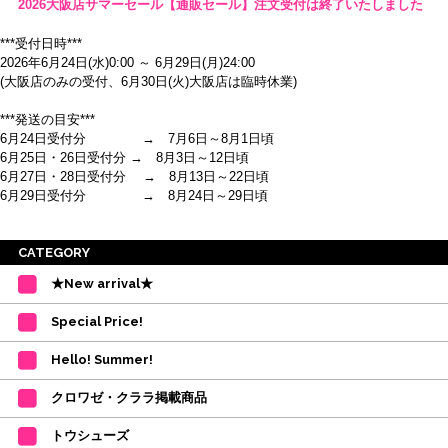
2026大阪店サマーセール【通販セール】注文受付は終了いたしました
***受付日時***
2026年6月24日(水)0:00 ～ 6月29日(月)24:00
(大阪店のみの受付、6月30日(火)大阪店は臨時休業)
***発送の目安***
6月24日受付分 → 7月6日～8月1日頃
6月25日・26日受付分 → 8月3日～12日頃
6月27日・28日受付分 → 8月13日～22日頃
6月29日受付分 → 8月24日～29日頃
※ご注意
CATEGORY
・受付順に発送を行いますので、日にち指定はお受けできません。上記の期
★New arrival★
間を目安として下さい。
(目安は多少ずれこむ場合がございます。)
Special Price!
・在庫の確保は発送の直前に行います。カートに入れて注文完了となって
も、商品の確保はされておりません。
Hello! Summer!
ご注文商品が在庫切れの場合は、上記お目安の頃にご連絡させていただき
ます。
クロワゼ・クララ掲載商品
カード決済をされたお客様は決済金額の変更をさせていただきます。
【ミルバ×たけいみき】オリジナルタオルが新登場!
トウシューズ