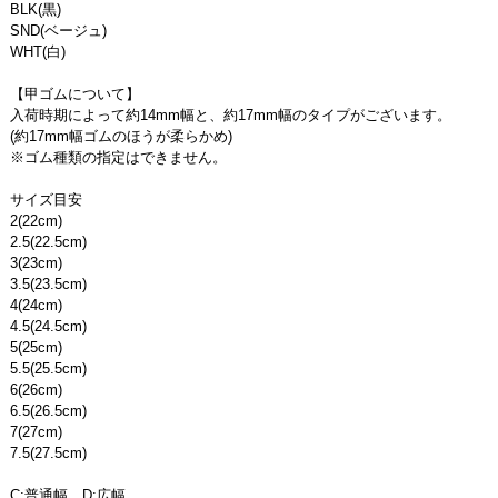
BLK(黒)
SND(ベージュ)
WHT(白)
【甲ゴムについて】
入荷時期によって約14mm幅と、約17mm幅のタイプがございます。
(約17mm幅ゴムのほうが柔らかめ)
※ゴム種類の指定はできません。
サイズ目安
2(22cm)
2.5(22.5cm)
3(23cm)
3.5(23.5cm)
4(24cm)
4.5(24.5cm)
5(25cm)
5.5(25.5cm)
6(26cm)
6.5(26.5cm)
7(27cm)
7.5(27.5cm)
C:普通幅 D:広幅