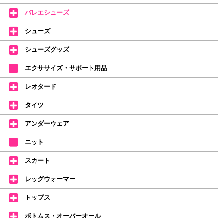
レッスンのお供にはもちろん、毎日の持ち歩きやギフトにもぴったりのミル
バレエシューズ
バオリジナルタオルです。
たけいみきさんが描く「夢かわいい」バレエイラストが、そのままタオルに
シューズ
なりました。
デラロミラノ2026コレクションの販売を開始しました☆
シューズグッズ
↑ご購入頂いたお客様に、デラロミラノのロゴ入りボールペンをプレゼント
エクササイズ・サポート用品
中。
(お一人様1本限りになります)
レオタード
価格改定のお知らせ
タイツ
2026年4月1日よりシューズ全般、衣類など商品を値上げしました。
何卒ご理解いただけますようお願い申し上げます
アンダーウェア
【シューズのフィッティングについて】
全店、ご予約不要です(18:30まで)。タイツ・ソックス・トウパッドを
ニット
持参してください。
スカート
【ミルバ インスタグラム】←ここをクリック♪
レッグウォーマー
皆さまのダンスライフをサポートできるようなさまざまな商品をご紹介して
おります。
トップス
【新商品はこちらから】 ←ここをクリック♪
ボトムス・オーバーオール