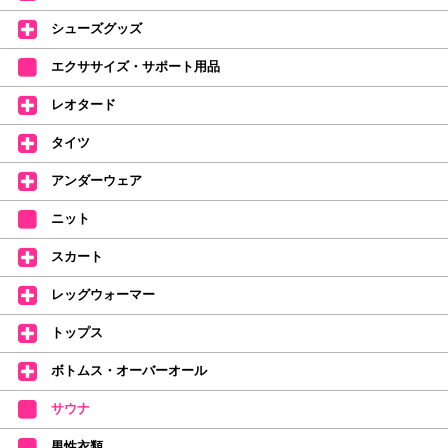
デラロミラノ2026コレクションの販売を開始しました☆
シューズグッズ
↑ご購入頂いたお客様に、デラロミラノのロゴ入りボールペンをプレゼント
エクササイズ・サポート用品
中。
(お一人様1本限りになります)
レオタード
価格改定のお知らせ
タイツ
2026年4月1日よりシューズ全般、衣類など商品を値上げしました。
何卒ご理解いただけますようお願い申し上げます
アンダーウェア
【シューズのフィッティングについて】
全店、ご予約不要です(18:30まで)。タイツ・ソックス・トウパッドを
ニット
持参してください。
スカート
【ミルバ インスタグラム】←ここをクリック♪
レッグウォーマー
皆さまのダンスライフをサポートできるようなさまざまな商品をご紹介して
おります。
トップス
【新商品はこちらから】 ←ここをクリック♪
ボトムス・オーバーオール
サウナ
男性衣類