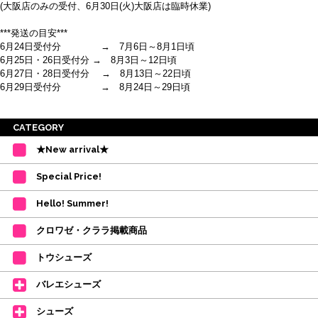
(大阪店のみの受付、6月30日(火)大阪店は臨時休業)
***発送の目安***
6月24日受付分 → 7月6日～8月1日頃
6月25日・26日受付分 → 8月3日～12日頃
6月27日・28日受付分 → 8月13日～22日頃
6月29日受付分 → 8月24日～29日頃
※ご注意
CATEGORY
・受付順に発送を行いますので、日にち指定はお受けできません。上記の期
★New arrival★
間を目安として下さい。
(目安は多少ずれこむ場合がございます。)
Special Price!
・在庫の確保は発送の直前に行います。カートに入れて注文完了となって
も、商品の確保はされておりません。
Hello! Summer!
ご注文商品が在庫切れの場合は、上記お目安の頃にご連絡させていただき
ます。
クロワゼ・クララ掲載商品
カード決済をされたお客様は決済金額の変更をさせていただきます。
【ミルバ×たけいみき】オリジナルタオルが新登場!
トウシューズ
レッスンのお供にはもちろん、毎日の持ち歩きやギフトにもぴったりのミル
バレエシューズ
バオリジナルタオルです。
たけいみきさんが描く「夢かわいい」バレエイラストが、そのままタオルに
シューズ
なりました。