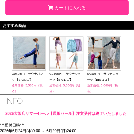
カートに入れる
おすすめ商品
ショ
G0405PT サウナパン
G0406PT サウナショ
G0406PT サウナショ
G04
ツ 【BIGロゴ】
ーツ【BIGロゴ】
ーツ【BIGロゴ】
ツ 【
（税
通常価格: 5,500円（税
通常価格: 5,060円（税
通常価格: 5,060円（税
通常価
込）
込）
込）
込）
INFO
2026大阪店サマーセール【通販セール】注文受付は終了いたしました
***受付日時***
2026年6月24日(水)0:00 ～ 6月29日(月)24:00