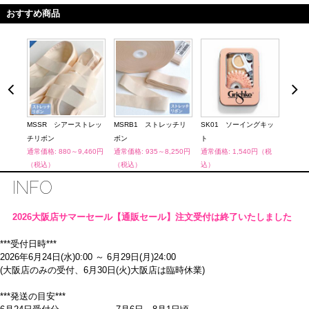
おすすめ商品
ッグ
MSSR シアーストレッ
MSRB1 ストレッチリ
SK01 ソーイングキッ
SK0
（税
チリボン
ボン
ト
糸
通常価格: 880～9,460円
通常価格: 935～8,250円
通常価格: 1,540円（税
通常価
（税込）
（税込）
込）
INFO
2026大阪店サマーセール【通販セール】注文受付は終了いたしました
***受付日時***
2026年6月24日(水)0:00 ～ 6月29日(月)24:00
(大阪店のみの受付、6月30日(火)大阪店は臨時休業)
***発送の目安***