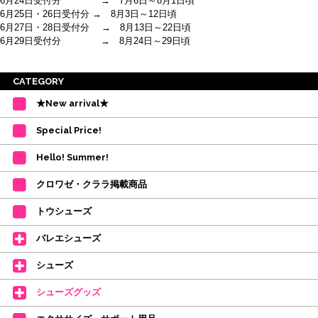
6月24日受付分 → 7月6日～8月1日頃
6月25日・26日受付分 → 8月3日～12日頃
6月27日・28日受付分 → 8月13日～22日頃
6月29日受付分 → 8月24日～29日頃
※ご注意
CATEGORY
・受付順に発送を行いますので、日にち指定はお受けできません。上記の期
★New arrival★
間を目安として下さい。
(目安は多少ずれこむ場合がございます。)
Special Price!
・在庫の確保は発送の直前に行います。カートに入れて注文完了となって
も、商品の確保はされておりません。
Hello! Summer!
ご注文商品が在庫切れの場合は、上記お目安の頃にご連絡させていただき
ます。
クロワゼ・クララ掲載商品
カード決済をされたお客様は決済金額の変更をさせていただきます。
【ミルバ×たけいみき】オリジナルタオルが新登場!
トウシューズ
レッスンのお供にはもちろん、毎日の持ち歩きやギフトにもぴったりのミル
バレエシューズ
バオリジナルタオルです。
たけいみきさんが描く「夢かわいい」バレエイラストが、そのままタオルに
シューズ
なりました。
デラロミラノ2026コレクションの販売を開始しました☆
シューズグッズ
↑ご購入頂いたお客様に、デラロミラノのロゴ入りボールペンをプレゼント