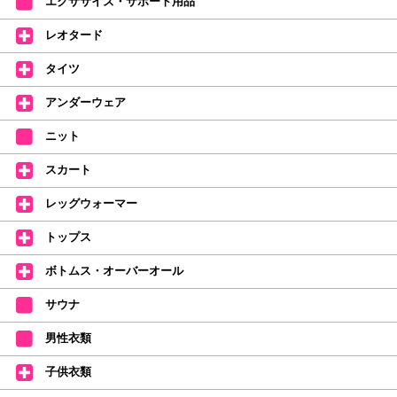
エクササイズ・サポート用品
中。
(お一人様1本限りになります)
レオタード
価格改定のお知らせ
タイツ
2026年4月1日よりシューズ全般、衣類など商品を値上げしました。
何卒ご理解いただけますようお願い申し上げます
アンダーウェア
【シューズのフィッティングについて】
全店、ご予約不要です(18:30まで)。タイツ・ソックス・トウパッドを
ニット
持参してください。
スカート
【ミルバ インスタグラム】←ここをクリック♪
レッグウォーマー
皆さまのダンスライフをサポートできるようなさまざまな商品をご紹介して
おります。
トップス
【新商品はこちらから】 ←ここをクリック♪
ボトムス・オーバーオール
サウナ
男性衣類
子供衣類