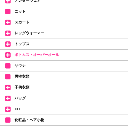
アンダーウェア
【シューズのフィッティングについて】
全店、ご予約不要です(18:30まで)。タイツ・ソックス・トウパッドを
ニット
持参してください。
スカート
【ミルバ インスタグラム】←ここをクリック♪
レッグウォーマー
皆さまのダンスライフをサポートできるようなさまざまな商品をご紹介して
おります。
トップス
【新商品はこちらから】 ←ここをクリック♪
ボトムス・オーバーオール
サウナ
男性衣類
子供衣類
バッグ
CD
化粧品・ヘア小物