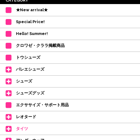
※ご注意
CATEGORY
・受付順に発送を行いますので、日にち指定はお受けできません。上記の期
★New arrival★
間を目安として下さい。
(目安は多少ずれこむ場合がございます。)
Special Price!
・在庫の確保は発送の直前に行います。カートに入れて注文完了となって
も、商品の確保はされておりません。
Hello! Summer!
ご注文商品が在庫切れの場合は、上記お目安の頃にご連絡させていただき
ます。
クロワゼ・クララ掲載商品
カード決済をされたお客様は決済金額の変更をさせていただきます。
【ミルバ×たけいみき】オリジナルタオルが新登場!
トウシューズ
レッスンのお供にはもちろん、毎日の持ち歩きやギフトにもぴったりのミル
バレエシューズ
バオリジナルタオルです。
たけいみきさんが描く「夢かわいい」バレエイラストが、そのままタオルに
シューズ
なりました。
デラロミラノ2026コレクションの販売を開始しました☆
シューズグッズ
↑ご購入頂いたお客様に、デラロミラノのロゴ入りボールペンをプレゼント
エクササイズ・サポート用品
中。
(お一人様1本限りになります)
レオタード
価格改定のお知らせ
タイツ
2026年4月1日よりシューズ全般、衣類など商品を値上げしました。
何卒ご理解いただけますようお願い申し上げます