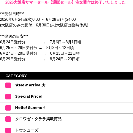
2026大阪店サマーセール【通販セール】注文受付は終了いたしました
***受付日時***
2026年6月24日(水)0:00 ～ 6月29日(月)24:00
(大阪店のみの受付、6月30日(火)大阪店は臨時休業)
***発送の目安***
6月24日受付分 → 7月6日～8月1日頃
6月25日・26日受付分 → 8月3日～12日頃
6月27日・28日受付分 → 8月13日～22日頃
6月29日受付分 → 8月24日～29日頃
※ご注意
CATEGORY
・受付順に発送を行いますので、日にち指定はお受けできません。上記の期
★New arrival★
間を目安として下さい。
(目安は多少ずれこむ場合がございます。)
Special Price!
・在庫の確保は発送の直前に行います。カートに入れて注文完了となって
も、商品の確保はされておりません。
Hello! Summer!
ご注文商品が在庫切れの場合は、上記お目安の頃にご連絡させていただき
ます。
クロワゼ・クララ掲載商品
カード決済をされたお客様は決済金額の変更をさせていただきます。
【ミルバ×たけいみき】オリジナルタオルが新登場!
トウシューズ