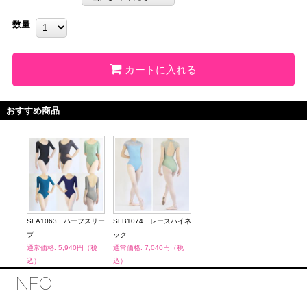
数量
カートに入れる
おすすめ商品
SLA1063 ハーフスリー
SLB1074 レースハイネ
SLA
ブ
ック
ブ
通常価格: 5,940円（税
通常価格: 7,040円（税
通常価
込）
込）
込）
INFO