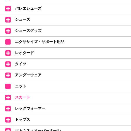
レッスンのお供にはもちろん、毎日の持ち歩きやギフトにもぴったりのミル
バレエシューズ
バオリジナルタオルです。
たけいみきさんが描く「夢かわいい」バレエイラストが、そのままタオルに
シューズ
なりました。
デラロミラノ2026コレクションの販売を開始しました☆
シューズグッズ
↑ご購入頂いたお客様に、デラロミラノのロゴ入りボールペンをプレゼント
エクササイズ・サポート用品
中。
(お一人様1本限りになります)
レオタード
価格改定のお知らせ
タイツ
2026年4月1日よりシューズ全般、衣類など商品を値上げしました。
何卒ご理解いただけますようお願い申し上げます
アンダーウェア
【シューズのフィッティングについて】
全店、ご予約不要です(18:30まで)。タイツ・ソックス・トウパッドを
ニット
持参してください。
スカート
【ミルバ インスタグラム】←ここをクリック♪
レッグウォーマー
皆さまのダンスライフをサポートできるようなさまざまな商品をご紹介して
おります。
トップス
【新商品はこちらから】 ←ここをクリック♪
ボトムス・オーバーオール