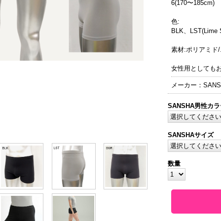
6(170〜185cm)
色:
BLK、LST(Lime S
素材:ポリアミド
女性用としても
メーカー：SANS
SANSHA男性カラ
SANSHAサイズ
数量