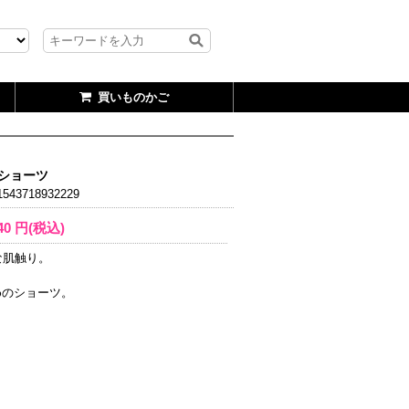
買いものかご
性ショーツ
543718932229
40
円(税込)
な肌触り。
めのショーツ。