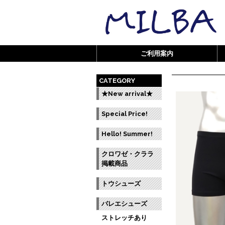
ご利用案内
CATEGORY
★New arrival★
Special Price!
Hello! Summer!
クロワゼ・クララ
掲載商品
トウシューズ
バレエシューズ
ストレッチあり