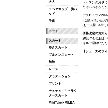
大人
レッスンのお供に
たけいみきさんが
スペアカップ・胸パ
ッド
デラロミラノ20
↑ご購入頂いたお
子供
(お一人様1本限り
ニット
価格改定のお知ら
2026年4月1
スカート
何卒ご理解いただ
巻きスカート
【シューズのフィ
プルオンスカート
全店、ご予約不要
無地
【ミルバ インス
レース
皆さまのダンスラ
グラデーション
【新商品はこちら
プリント
チュチュ・キャラク
タースカート
MikiTakei×MILBA