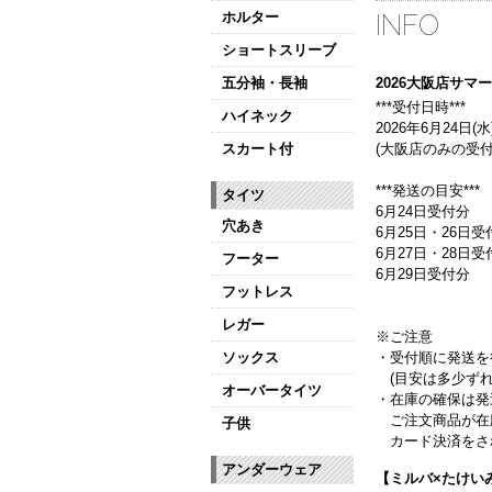
ホルター
INFO
ショートスリーブ
五分袖・長袖
2026大阪店サ
***受付日時***
ハイネック
2026年6月24日(水)
スカート付
(大阪店のみの受付
***発送の目安***
タイツ
6月24日受付分
穴あき
6月25日・26日受
6月27日・28日
フーター
6月29日受付分
フットレス
レガー
※ご注意
ソックス
・受付順に発送を
(目安は多少ずれ
オーバータイツ
・在庫の確保は発
ご注文商品が在
子供
カード決済をさ
アンダーウェア
【ミルバ×たけい