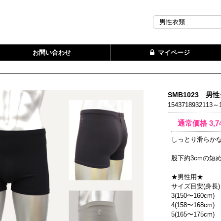
お問い合わせ
マイページ
SMB1023 男
1543718932113～1
通常価格
3,7
しっとり滑らか
股下約3cmの短
★男性用★
サイズ目安(身長)
3(150〜160cm)
4(158〜168cm)
5(165〜175cm)