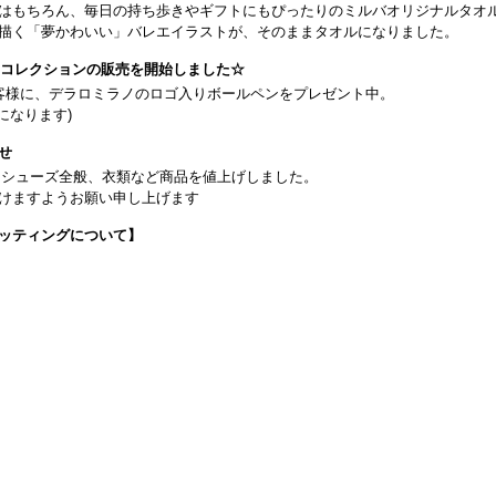
はもちろん、毎日の持ち歩きやギフトにもぴったりのミルバオリジナルタオ
描く「夢かわいい」バレエイラストが、そのままタオルになりました。
26コレクションの販売を開始しました☆
客様に、デラロミラノのロゴ入りボールペンをプレゼント中。
になります)
せ
日よりシューズ全般、衣類など商品を値上げしました。
けますようお願い申し上げます
ッティングについて】
です(18:30まで)。タイツ・ソックス・トウパッドを持参してください。
タグラム】←ここをクリック♪
イフをサポートできるようなさまざまな商品をご紹介しております。
から】 ←ここをクリック♪