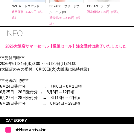
NPAD2 トウパッド
SBPAD3 ブリーザブ
COBAN テープ
BDP
通常価格: 1,320円（税
通常価格: 880円（税込）
通常価
ル・パッド3
込）
込）
通常価格: 1,540円（税
込）
INFO
2026大阪店サマーセール【通販セール】注文受付は終了いたしました
***受付日時***
2026年6月24日(水)0:00 ～ 6月29日(月)24:00
(大阪店のみの受付、6月30日(火)大阪店は臨時休業)
***発送の目安***
6月24日受付分 → 7月6日～8月1日頃
6月25日・26日受付分 → 8月3日～12日頃
6月27日・28日受付分 → 8月13日～22日頃
6月29日受付分 → 8月24日～29日頃
※ご注意
CATEGORY
・受付順に発送を行いますので、日にち指定はお受けできません。上記の期
★New arrival★
間を目安として下さい。