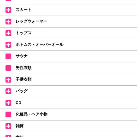
持参してください。
スカート
【ミルバ インスタグラム】←ここをクリック♪
レッグウォーマー
皆さまのダンスライフをサポートできるようなさまざまな商品をご紹介して
おります。
トップス
【新商品はこちらから】 ←ここをクリック♪
ボトムス・オーバーオール
サウナ
男性衣類
子供衣類
バッグ
CD
化粧品・ヘア小物
雑貨