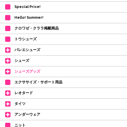
(目安は多少ずれこむ場合がございます。)
Special Price!
・在庫の確保は発送の直前に行います。カートに入れて注文完了となって
も、商品の確保はされておりません。
Hello! Summer!
ご注文商品が在庫切れの場合は、上記お目安の頃にご連絡させていただき
ます。
クロワゼ・クララ掲載商品
カード決済をされたお客様は決済金額の変更をさせていただきます。
【ミルバ×たけいみき】オリジナルタオルが新登場!
トウシューズ
レッスンのお供にはもちろん、毎日の持ち歩きやギフトにもぴったりのミル
バレエシューズ
バオリジナルタオルです。
たけいみきさんが描く「夢かわいい」バレエイラストが、そのままタオルに
シューズ
なりました。
デラロミラノ2026コレクションの販売を開始しました☆
シューズグッズ
↑ご購入頂いたお客様に、デラロミラノのロゴ入りボールペンをプレゼント
エクササイズ・サポート用品
中。
(お一人様1本限りになります)
レオタード
価格改定のお知らせ
タイツ
2026年4月1日よりシューズ全般、衣類など商品を値上げしました。
何卒ご理解いただけますようお願い申し上げます
アンダーウェア
【シューズのフィッティングについて】
全店、ご予約不要です(18:30まで)。タイツ・ソックス・トウパッドを
ニット