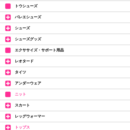
【ミルバ×たけいみき】オリジナルタオルが新登場!
トウシューズ
レッスンのお供にはもちろん、毎日の持ち歩きやギフトにもぴったりのミル
バレエシューズ
バオリジナルタオルです。
たけいみきさんが描く「夢かわいい」バレエイラストが、そのままタオルに
シューズ
なりました。
デラロミラノ2026コレクションの販売を開始しました☆
シューズグッズ
↑ご購入頂いたお客様に、デラロミラノのロゴ入りボールペンをプレゼント
エクササイズ・サポート用品
中。
(お一人様1本限りになります)
レオタード
価格改定のお知らせ
タイツ
2026年4月1日よりシューズ全般、衣類など商品を値上げしました。
何卒ご理解いただけますようお願い申し上げます
アンダーウェア
【シューズのフィッティングについて】
全店、ご予約不要です(18:30まで)。タイツ・ソックス・トウパッドを
ニット
持参してください。
スカート
【ミルバ インスタグラム】←ここをクリック♪
レッグウォーマー
皆さまのダンスライフをサポートできるようなさまざまな商品をご紹介して
おります。
トップス