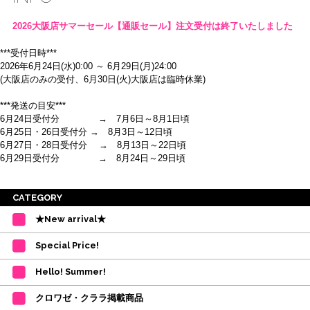
2026大阪店サマーセール【通販セール】注文受付は終了いたしました
***受付日時***
2026年6月24日(水)0:00 ～ 6月29日(月)24:00
(大阪店のみの受付、6月30日(火)大阪店は臨時休業)
***発送の目安***
6月24日受付分 → 7月6日～8月1日頃
6月25日・26日受付分 → 8月3日～12日頃
6月27日・28日受付分 → 8月13日～22日頃
6月29日受付分 → 8月24日～29日頃
※ご注意
CATEGORY
・受付順に発送を行いますので、日にち指定はお受けできません。上記の期
★New arrival★
間を目安として下さい。
(目安は多少ずれこむ場合がございます。)
Special Price!
・在庫の確保は発送の直前に行います。カートに入れて注文完了となって
も、商品の確保はされておりません。
Hello! Summer!
ご注文商品が在庫切れの場合は、上記お目安の頃にご連絡させていただき
ます。
クロワゼ・クララ掲載商品
カード決済をされたお客様は決済金額の変更をさせていただきます。