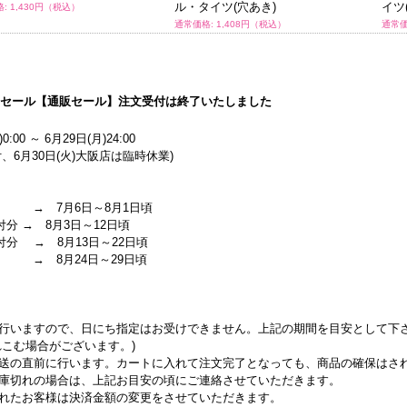
ル・タイツ(穴あき)
イツ
: 1,430円（税込）
通常価格: 1,408円（税込）
通常価
マーセール【通販セール】注文受付は終了いたしました
0:00 ～ 6月29日(月)24:00
、6月30日(火)大阪店は臨時休業)
 → 7月6日～8月1日頃
付分 → 8月3日～12日頃
受付分 → 8月13日～22日頃
 → 8月24日～29日頃
行いますので、日にち指定はお受けできません。上記の期間を目安として下
こむ場合がございます。)
送の直前に行います。カートに入れて注文完了となっても、商品の確保はさ
庫切れの場合は、上記お目安の頃にご連絡させていただきます。
れたお客様は決済金額の変更をさせていただきます。