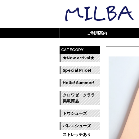
ご利用案内
CATEGORY
★New arrival★
Special Price!
Hello! Summer!
クロワゼ・クララ
掲載商品
トウシューズ
バレエシューズ
ストレッチあり