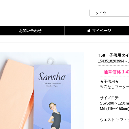
お問い合わせ
マイページ
T56 子供用タイ
1543518203994～1
通常価格
1,4
★子供用★
※穴なしフータ
サイズ目安
SS/S(90〜120cm
M/L(115〜150cm
ウエスト:ソフト