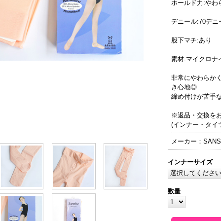
ホールド力:やわ
デニール:70デニ
股下マチ:あり
素材:マイクロナ
非常にやわらか
き心地◎
締め付けが苦手
※返品・交換を
(インナー・タイ
メーカー：SANS
インナーサイズ
数量