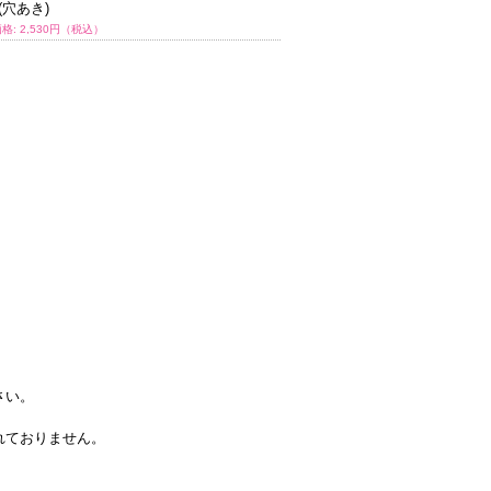
(穴あき)
イツ(フーター)
格: 2,530円（税込）
通常価格: 1,320円（税込）
さい。
れておりません。