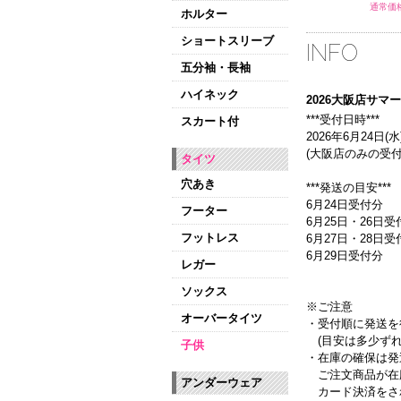
通常価格
ホルター
ショートスリーブ
INFO
五分袖・長袖
ハイネック
2026大阪店サ
***受付日時***
スカート付
2026年6月24日(水)
(大阪店のみの受付
タイツ
穴あき
***発送の目安***
6月24日受付分
フーター
6月25日・26日受
フットレス
6月27日・28日
6月29日受付分
レガー
ソックス
※ご注意
オーバータイツ
・受付順に発送を
(目安は多少ずれ
子供
・在庫の確保は発
ご注文商品が在
アンダーウェア
カード決済をさ