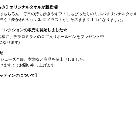
みき】オリジナルタオルが新登場!
はもちろん、毎日の持ち歩きやギフトにもぴったりのミルバオリジナルタオ
描く「夢かわいい」バレエイラストが、そのままタオルになりました。
26コレクションの販売を開始しました☆
客様に、デラロミラノのロゴ入りボールペンをプレゼント中。
になります)
せ
日よりシューズ全般、衣類など商品を値上げしました。
けますようお願い申し上げます
ッティングについて】
です(18:30まで)。タイツ・ソックス・トウパッドを持参してください。
タグラム】←ここをクリック♪
イフをサポートできるようなさまざまな商品をご紹介しております。
から】 ←ここをクリック♪