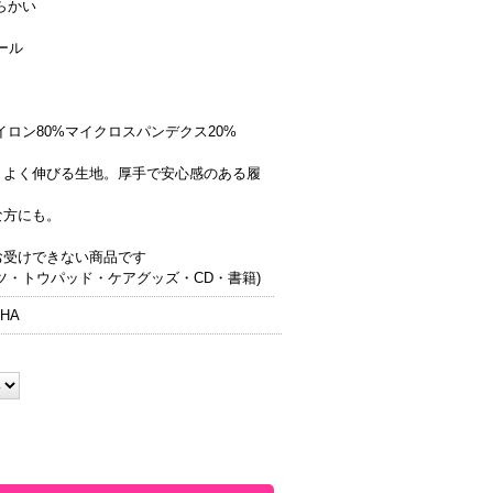
らかい
ール
イロン80%マイクロスパンデクス20%
くよく伸びる生地。厚手で安心感のある履
な方にも。
お受けできない商品です
ツ・トウパッド・ケアグッズ・CD・書籍)
HA