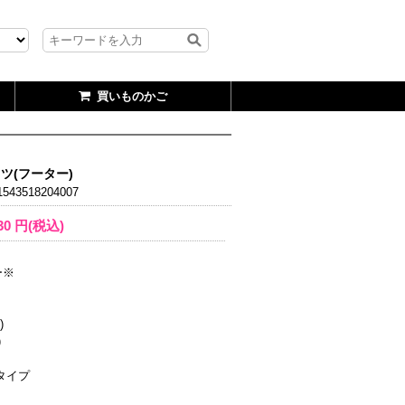
買いものかご
ツ(フーター)
543518204007
30
円(税込)
ー※
)
)
タイプ