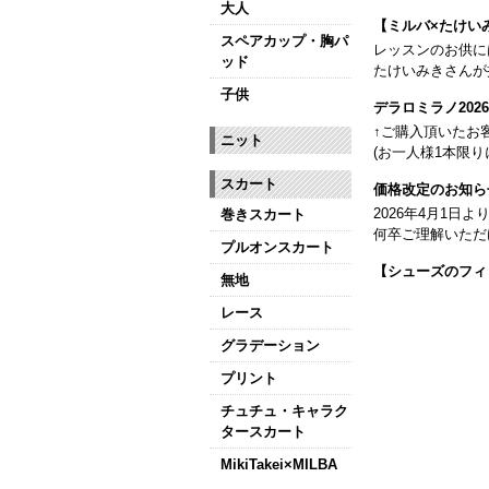
大人
【ミルバ×たけい
スペアカップ・胸パ
レッスンのお供に
ッド
たけいみきさんが
子供
デラロミラノ20
↑ご購入頂いたお
ニット
(お一人様1本限り
スカート
価格改定のお知ら
2026年4月1
巻きスカート
何卒ご理解いただ
プルオンスカート
【シューズのフィ
無地
全店、ご予約不要
レース
【ミルバ インス
グラデーション
皆さまのダンスラ
プリント
【新商品はこちら
チュチュ・キャラク
タースカート
MikiTakei×MILBA