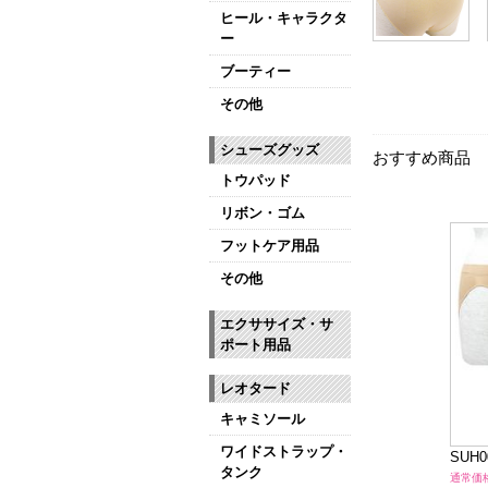
ヒール・キャラクタ
ー
ブーティー
その他
シューズグッズ
おすすめ商品
トウパッド
リボン・ゴム
フットケア用品
その他
エクササイズ・サ
ポート用品
レオタード
キャミソール
ワイドストラップ・
2 ダンスブラ
MD265 ボディファンデーション
SUH
タンク
1,980円（税込）
通常価格: 2,970円（税込）
通常価格