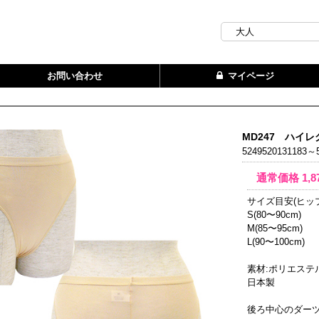
お問い合わせ
マイページ
MD247 ハイ
5249520131183～5
通常価格
1,8
サイズ目安(ヒップ
S(80〜90cm)
M(85〜95cm)
L(90〜100cm)
素材:ポリエステ
日本製
後ろ中心のダー