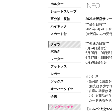
ホルター
INFO
ショートスリーブ
五分袖・長袖
2026大阪店サ
***受付日時***
ハイネック
2026年6月24日(水)
スカート付
(大阪店のみの受付
***発送の目安***
タイツ
6月24日受付分
穴あき
6月25日・26日受
6月27日・28日
フーター
6月29日受付分
フットレス
レガー
※ご注意
ソックス
・受付順に発送を
(目安は多少ずれ
オーバータイツ
・在庫の確保は発
ご注文商品が在
子供
カード決済をさ
アンダーウェア
【ミルバ×たけい