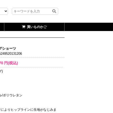
買いものかご
レグショーツ
249520131206
70
円(税込)
)
ル/ポリウレタン
ツによりヒップラインに生地がなじみま