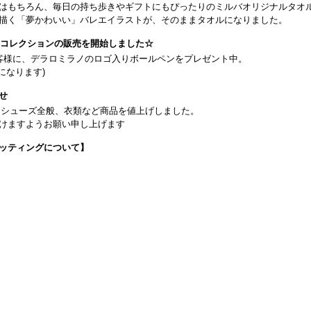
はもちろん、毎日の持ち歩きやギフトにもぴったりのミルバオリジナルタオ
描く「夢かわいい」バレエイラストが、そのままタオルになりました。
26コレクションの販売を開始しました☆
客様に、デラロミラノのロゴ入りボールペンをプレゼント中。
になります)
せ
日よりシューズ全般、衣類など商品を値上げしました。
けますようお願い申し上げます
ッティングについて】
です(18:30まで)。タイツ・ソックス・トウパッドを持参してください。
タグラム】←ここをクリック♪
イフをサポートできるようなさまざまな商品をご紹介しております。
から】 ←ここをクリック♪