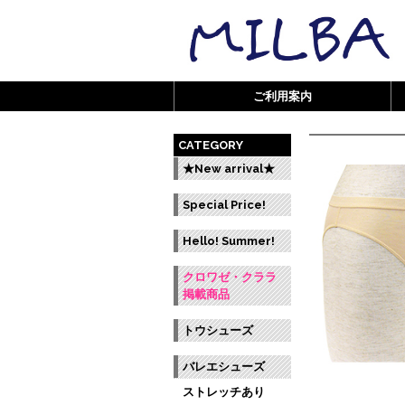
ご利用案内
CATEGORY
★New arrival★
Special Price!
Hello! Summer!
クロワゼ・クララ
掲載商品
トウシューズ
バレエシューズ
ストレッチあり