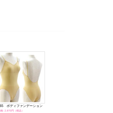
265 ボディファンデーション
SUH0002 大人ショーツ
M
格: 2,970円（税込）
通常価格: 1,320円（税込）
通