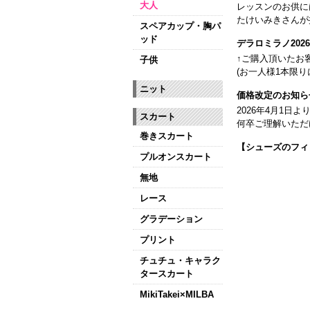
大人
レッスンのお供に
たけいみきさんが
スペアカップ・胸パ
ッド
デラロミラノ20
↑ご購入頂いたお
子供
(お一人様1本限り
ニット
価格改定のお知ら
2026年4月1
スカート
何卒ご理解いただ
巻きスカート
【シューズのフィ
プルオンスカート
全店、ご予約不要
無地
【ミルバ インス
レース
皆さまのダンスラ
グラデーション
【新商品はこちら
プリント
チュチュ・キャラク
タースカート
MikiTakei×MILBA