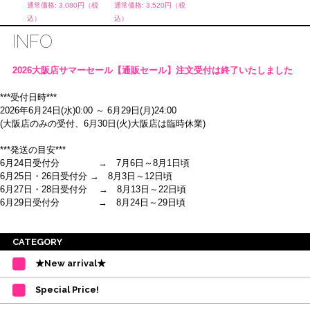
通常価格: 3,080円（税
通常価格: 3,520円（税
通常価
込）
込）
込）
INFO
2026大阪店サマーセール【通販セール】注文受付は終了いたしました
***受付日時***
2026年6月24日(水)0:00 ～ 6月29日(月)24:00
(大阪店のみの受付、6月30日(火)大阪店は臨時休業)
***発送の目安***
6月24日受付分 → 7月6日～8月1日頃
6月25日・26日受付分 → 8月3日～12日頃
6月27日・28日受付分 → 8月13日～22日頃
6月29日受付分 → 8月24日～29日頃
※ご注意
CATEGORY
・受付順に発送を行いますので、日にち指定はお受けできません。上記の期
★New arrival★
間を目安として下さい。
(目安は多少ずれこむ場合がございます。)
Special Price!
・在庫の確保は発送の直前に行います。カートに入れて注文完了となって
も、商品の確保はされておりません。