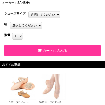
メーカー：SANSHA
シューズサイズ.
幅.
数量
カートに入れる
おすすめ商品
32C プロメッシュ
S0271L プロアーチ
32C