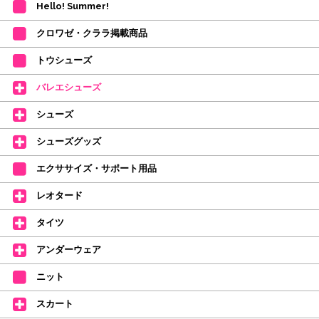
Hello! Summer!
ご注文商品が在庫切れの場合は、上記お目安の頃にご連絡させていただき
ます。
クロワゼ・クララ掲載商品
カード決済をされたお客様は決済金額の変更をさせていただきます。
【ミルバ×たけいみき】オリジナルタオルが新登場!
トウシューズ
レッスンのお供にはもちろん、毎日の持ち歩きやギフトにもぴったりのミル
バレエシューズ
バオリジナルタオルです。
たけいみきさんが描く「夢かわいい」バレエイラストが、そのままタオルに
シューズ
なりました。
デラロミラノ2026コレクションの販売を開始しました☆
シューズグッズ
↑ご購入頂いたお客様に、デラロミラノのロゴ入りボールペンをプレゼント
エクササイズ・サポート用品
中。
(お一人様1本限りになります)
レオタード
価格改定のお知らせ
タイツ
2026年4月1日よりシューズ全般、衣類など商品を値上げしました。
何卒ご理解いただけますようお願い申し上げます
アンダーウェア
【シューズのフィッティングについて】
全店、ご予約不要です(18:30まで)。タイツ・ソックス・トウパッドを
ニット
持参してください。
スカート
【ミルバ インスタグラム】←ここをクリック♪