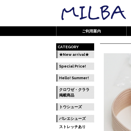
ご利用案内
CATEGORY
★New arrival★
Special Price!
Hello! Summer!
クロワゼ・クララ
掲載商品
トウシューズ
バレエシューズ
ストレッチあり