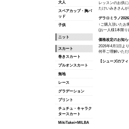
大人
レッスンのお供に
たけいみきさんが
スペアカップ・胸パ
ッド
デラロミラノ20
↑ご購入頂いたお
子供
(お一人様1本限り
ニット
価格改定のお知ら
2026年4月1
スカート
何卒ご理解いただ
巻きスカート
【シューズのフィ
プルオンスカート
全店、ご予約不要
無地
【ミルバ インス
レース
皆さまのダンスラ
グラデーション
【新商品はこちら
プリント
チュチュ・キャラク
タースカート
MikiTakei×MILBA