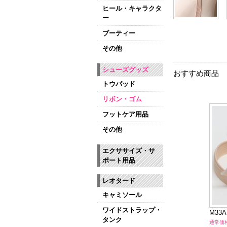
ヒール・キャラクタ
ー
ブーティー
その他
シューズグッズ
おすすめ商品
トウパッド
リボン・ゴム
フットケア用品
その他
エクササイズ・サ
ポート用品
レオタード
キャミソール
ワイドストラップ・
 平ゴム20mm幅
G21 平ゴム13mm幅
M33
タンク
220～440円（税込）
通常価格: 264円（税込）
通常価格