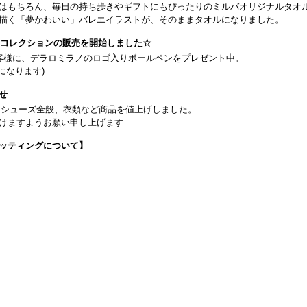
はもちろん、毎日の持ち歩きやギフトにもぴったりのミルバオリジナルタオ
描く「夢かわいい」バレエイラストが、そのままタオルになりました。
26コレクションの販売を開始しました☆
客様に、デラロミラノのロゴ入りボールペンをプレゼント中。
になります)
せ
日よりシューズ全般、衣類など商品を値上げしました。
けますようお願い申し上げます
ッティングについて】
です(18:30まで)。タイツ・ソックス・トウパッドを持参してください。
タグラム】←ここをクリック♪
イフをサポートできるようなさまざまな商品をご紹介しております。
から】 ←ここをクリック♪