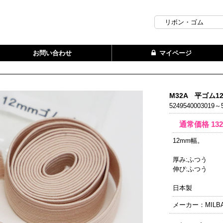
お問い合わせ
マイページ
M32A 平ゴム1
5249540003019～5
通常価格
13
12mm幅。
厚み:ふつう
伸び:ふつう
日本製
メーカー：MILB