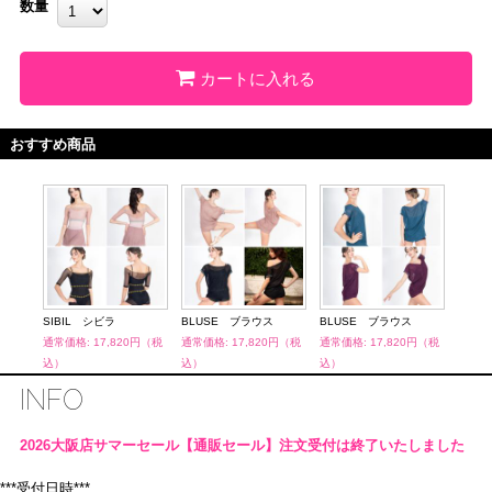
数量
カートに入れる
おすすめ商品
SIBIL シビラ
BLUSE ブラウス
BLUSE ブラウス
SIB
円（税
通常価格: 17,820円（税
通常価格: 17,820円（税
通常価格: 17,820円（税
通常価
込）
込）
込）
込）
INFO
2026大阪店サマーセール【通販セール】注文受付は終了いたしました
***受付日時***