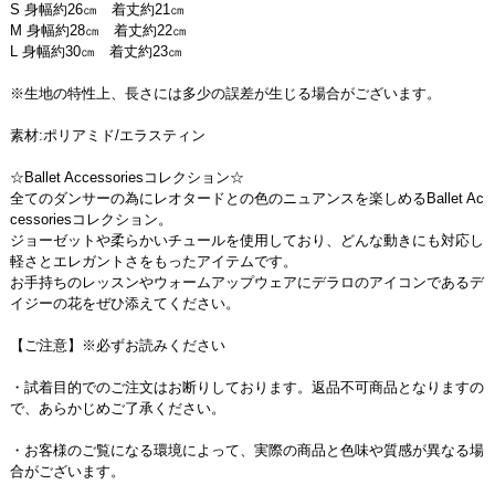
S 身幅約26㎝ 着丈約21㎝
M 身幅約28㎝ 着丈約22㎝
L 身幅約30㎝ 着丈約23㎝
※生地の特性上、長さには多少の誤差が生じる場合がございます。
素材:ポリアミド/エラスティン
☆Ballet Accessoriesコレクション☆
全てのダンサーの為にレオタードとの色のニュアンスを楽しめるBallet Ac
cessoriesコレクション。
ジョーゼットや柔らかいチュールを使用しており、どんな動きにも対応し
軽さとエレガントさをもったアイテムです。
お手持ちのレッスンやウォームアップウェアにデラロのアイコンであるデ
イジーの花をぜひ添えてください。
【ご注意】※必ずお読みください
・試着目的でのご注文はお断りしております。返品不可商品となりますの
で、あらかじめご了承ください。
・お客様のご覧になる環境によって、実際の商品と色味や質感が異なる場
合がございます。