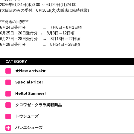
2026年6月24日(水)0:00 ～ 6月29日(月)24:00
(大阪店のみの受付、6月30日(火)大阪店は臨時休業)
***発送の目安***
6月24日受付分 → 7月6日～8月1日頃
6月25日・26日受付分 → 8月3日～12日頃
6月27日・28日受付分 → 8月13日～22日頃
6月29日受付分 → 8月24日～29日頃
※ご注意
CATEGORY
・受付順に発送を行いますので、日にち指定はお受けできません。上記の期
★New arrival★
間を目安として下さい。
(目安は多少ずれこむ場合がございます。)
Special Price!
・在庫の確保は発送の直前に行います。カートに入れて注文完了となって
も、商品の確保はされておりません。
Hello! Summer!
ご注文商品が在庫切れの場合は、上記お目安の頃にご連絡させていただき
ます。
クロワゼ・クララ掲載商品
カード決済をされたお客様は決済金額の変更をさせていただきます。
【ミルバ×たけいみき】オリジナルタオルが新登場!
トウシューズ
レッスンのお供にはもちろん、毎日の持ち歩きやギフトにもぴったりのミル
バレエシューズ
バオリジナルタオルです。