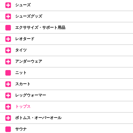
たけいみきさんが描く「夢かわいい」バレエイラストが、そのままタオルに
シューズ
なりました。
デラロミラノ2026コレクションの販売を開始しました☆
シューズグッズ
↑ご購入頂いたお客様に、デラロミラノのロゴ入りボールペンをプレゼント
エクササイズ・サポート用品
中。
(お一人様1本限りになります)
レオタード
価格改定のお知らせ
タイツ
2026年4月1日よりシューズ全般、衣類など商品を値上げしました。
何卒ご理解いただけますようお願い申し上げます
アンダーウェア
【シューズのフィッティングについて】
全店、ご予約不要です(18:30まで)。タイツ・ソックス・トウパッドを
ニット
持参してください。
スカート
【ミルバ インスタグラム】←ここをクリック♪
レッグウォーマー
皆さまのダンスライフをサポートできるようなさまざまな商品をご紹介して
おります。
トップス
【新商品はこちらから】 ←ここをクリック♪
ボトムス・オーバーオール
サウナ