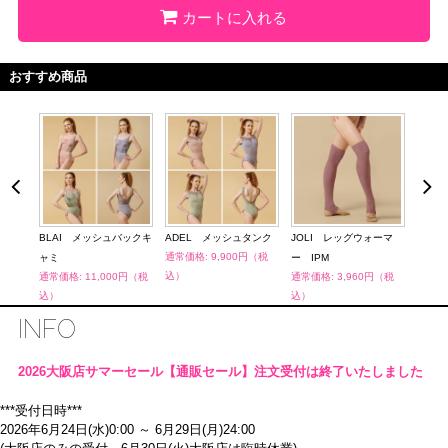
カートに入れる
おすすめ商品
ーマ
BLAI メッシュバックキ
ADEL メッシュタンク
JOLI レッグウォーマ
JOL
通常価格: 9,900円（税
ャミ
ー IPM
ー B
込）
（税
通常価格: 11,000円（税
通常価格: 3,960円（税
通常価
込）
込）
込）
INFO
2026大阪店サマーセール【通販セール】注文受付は終了いたしました
***受付日時***
2026年6月24日(水)0:00 ～ 6月29日(月)24:00