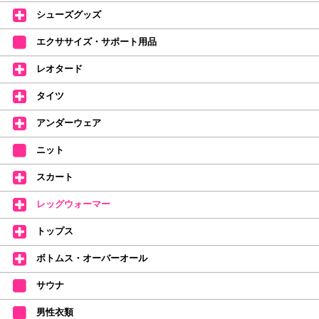
デラロミラノ2026コレクションの販売を開始しました☆
シューズグッズ
↑ご購入頂いたお客様に、デラロミラノのロゴ入りボールペンをプレゼント
エクササイズ・サポート用品
中。
(お一人様1本限りになります)
レオタード
価格改定のお知らせ
タイツ
2026年4月1日よりシューズ全般、衣類など商品を値上げしました。
何卒ご理解いただけますようお願い申し上げます
アンダーウェア
【シューズのフィッティングについて】
全店、ご予約不要です(18:30まで)。タイツ・ソックス・トウパッドを
ニット
持参してください。
スカート
【ミルバ インスタグラム】←ここをクリック♪
レッグウォーマー
皆さまのダンスライフをサポートできるようなさまざまな商品をご紹介して
おります。
トップス
【新商品はこちらから】 ←ここをクリック♪
ボトムス・オーバーオール
サウナ
男性衣類