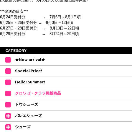
(大阪店のみの受付、6月30日(火)大阪店は臨時休業)
***発送の目安***
6月24日受付分 → 7月6日～8月1日頃
6月25日・26日受付分 → 8月3日～12日頃
6月27日・28日受付分 → 8月13日～22日頃
6月29日受付分 → 8月24日～29日頃
※ご注意
CATEGORY
・受付順に発送を行いますので、日にち指定はお受けできません。上記の期
★New arrival★
間を目安として下さい。
(目安は多少ずれこむ場合がございます。)
Special Price!
・在庫の確保は発送の直前に行います。カートに入れて注文完了となって
も、商品の確保はされておりません。
Hello! Summer!
ご注文商品が在庫切れの場合は、上記お目安の頃にご連絡させていただき
ます。
クロワゼ・クララ掲載商品
カード決済をされたお客様は決済金額の変更をさせていただきます。
【ミルバ×たけいみき】オリジナルタオルが新登場!
トウシューズ
レッスンのお供にはもちろん、毎日の持ち歩きやギフトにもぴったりのミル
バレエシューズ
バオリジナルタオルです。
たけいみきさんが描く「夢かわいい」バレエイラストが、そのままタオルに
シューズ
なりました。