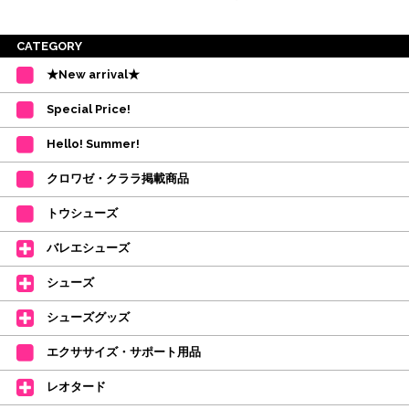
※ご注意
CATEGORY
・受付順に発送を行いますので、日にち指定はお受けできません。上記の期
★New arrival★
間を目安として下さい。
(目安は多少ずれこむ場合がございます。)
Special Price!
・在庫の確保は発送の直前に行います。カートに入れて注文完了となって
も、商品の確保はされておりません。
Hello! Summer!
ご注文商品が在庫切れの場合は、上記お目安の頃にご連絡させていただき
ます。
クロワゼ・クララ掲載商品
カード決済をされたお客様は決済金額の変更をさせていただきます。
【ミルバ×たけいみき】オリジナルタオルが新登場!
トウシューズ
レッスンのお供にはもちろん、毎日の持ち歩きやギフトにもぴったりのミル
バレエシューズ
バオリジナルタオルです。
たけいみきさんが描く「夢かわいい」バレエイラストが、そのままタオルに
シューズ
なりました。
デラロミラノ2026コレクションの販売を開始しました☆
シューズグッズ
↑ご購入頂いたお客様に、デラロミラノのロゴ入りボールペンをプレゼント
エクササイズ・サポート用品
中。
(お一人様1本限りになります)
レオタード
価格改定のお知らせ