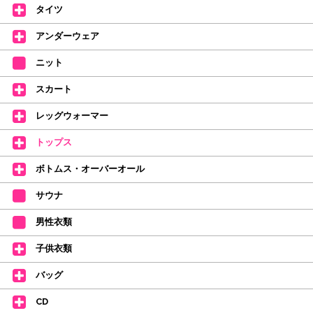
タイツ
2026年4月1日よりシューズ全般、衣類など商品を値上げしました。
何卒ご理解いただけますようお願い申し上げます
アンダーウェア
【シューズのフィッティングについて】
全店、ご予約不要です(18:30まで)。タイツ・ソックス・トウパッドを
ニット
持参してください。
スカート
【ミルバ インスタグラム】←ここをクリック♪
レッグウォーマー
皆さまのダンスライフをサポートできるようなさまざまな商品をご紹介して
おります。
トップス
【新商品はこちらから】 ←ここをクリック♪
ボトムス・オーバーオール
サウナ
男性衣類
子供衣類
バッグ
CD