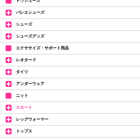
トウシューズ
レッスンのお供にはもちろん、毎日の持ち歩きやギフトにもぴったりのミル
バレエシューズ
バオリジナルタオルです。
たけいみきさんが描く「夢かわいい」バレエイラストが、そのままタオルに
シューズ
なりました。
デラロミラノ2026コレクションの販売を開始しました☆
シューズグッズ
↑ご購入頂いたお客様に、デラロミラノのロゴ入りボールペンをプレゼント
エクササイズ・サポート用品
中。
(お一人様1本限りになります)
レオタード
価格改定のお知らせ
タイツ
2026年4月1日よりシューズ全般、衣類など商品を値上げしました。
何卒ご理解いただけますようお願い申し上げます
アンダーウェア
【シューズのフィッティングについて】
全店、ご予約不要です(18:30まで)。タイツ・ソックス・トウパッドを
ニット
持参してください。
スカート
【ミルバ インスタグラム】←ここをクリック♪
レッグウォーマー
皆さまのダンスライフをサポートできるようなさまざまな商品をご紹介して
おります。
トップス
【新商品はこちらから】 ←ここをクリック♪