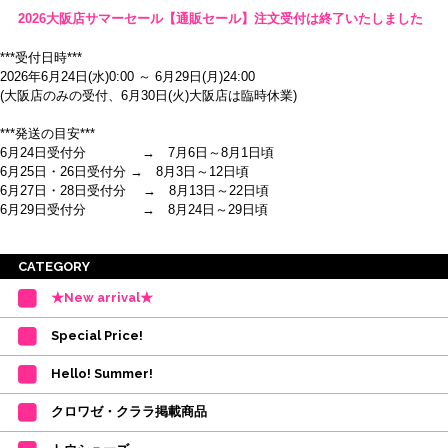
2026大阪店サマーセール【通販セール】注文受付は終了いたしました
***受付日時***
2026年6月24日(水)0:00 ～ 6月29日(月)24:00
(大阪店のみの受付、6月30日(火)大阪店は臨時休業)
***発送の目安***
6月24日受付分 → 7月6日～8月1日頃
6月25日・26日受付分 → 8月3日～12日頃
6月27日・28日受付分 → 8月13日～22日頃
6月29日受付分 → 8月24日～29日頃
※ご注意
CATEGORY
・受付順に発送を行いますので、日にち指定はお受けできません。上記の期
★New arrival★
間を目安として下さい。
(目安は多少ずれこむ場合がございます。)
Special Price!
・在庫の確保は発送の直前に行います。カートに入れて注文完了となって
も、商品の確保はされておりません。
Hello! Summer!
ご注文商品が在庫切れの場合は、上記お目安の頃にご連絡させていただき
ます。
クロワゼ・クララ掲載商品
カード決済をされたお客様は決済金額の変更をさせていただきます。
【ミルバ×たけいみき】オリジナルタオルが新登場!