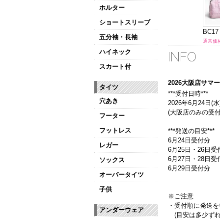
ホルター
ショートスリーブ
 ロードバッグ
BC06 ラージトート
BC
五分袖・長袖
8,800円（税込）
通常価格: 9,350円（税込）
通常価格
ハイネック
INFO
スカート付
2026大阪店サ
タイツ
***受付日時***
穴あき
2026年6月24日(水)
(大阪店のみの受付
フーター
フットレス
***発送の目安***
6月24日受付分
レガー
6月25日・26日受
6月27日・28日
ソックス
6月29日受付分
オーバータイツ
子供
※ご注意
・受付順に発送を
アンダーウェア
(目安は多少ずれ