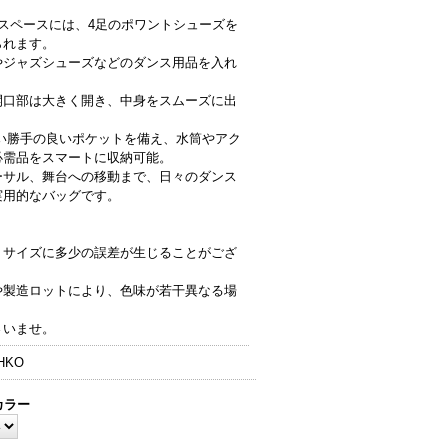
スペースには、4足のポワントシューズを
られます。
やジャズシューズなどのダンス用品を入れ
開口部は大きく開き、中身をスムーズに出
。
使い勝手の良いポケットを備え、水筒やアク
必需品をスマートに収納可能。
ーサル、舞台への移動まで、日々のダンス
実用的なバッグです。
、サイズに多少の誤差が生じることがござ
や製造ロットにより、色味が若干異なる場
。
さいませ。
HKO
カラー