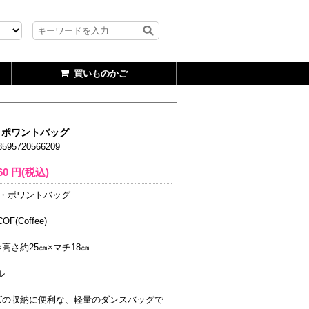
買いものかご
T・ポワントバッグ
595720566209
60
円(税込)
OT・ポワントバッグ
OF(Coffee)
×高さ約25㎝×マチ18㎝
ル
ズの収納に便利な、軽量のダンスバッグで