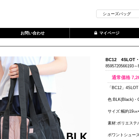
お問い合わせ
マイページ
BC12 4SLO
8595720566193～8
通常価格
7,2
「BC12」4SL
色:BLK(Black)・C
サイズ:幅約19㎝
素材:ポリエステ
ポワントシュー