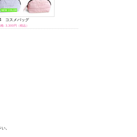
04 コスメバッグ
BC02 トートバッグ
B
格: 3,300円（税込）
通常価格: 7,700円（税込）
通
さい。