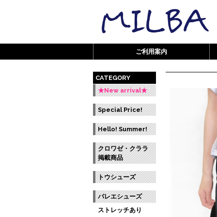
ご利用案内
CATEGORY
★New arrival★
Special Price!
Hello! Summer!
クロワゼ・クララ
掲載商品
トウシューズ
バレエシューズ
ストレッチあり