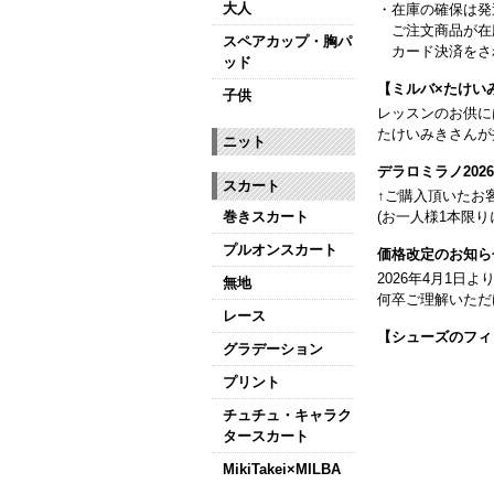
大人
・在庫の確保は発
ご注文商品が在
スペアカップ・胸パ
カード決済をさ
ッド
【ミルバ×たけい
子供
レッスンのお供に
たけいみきさんが
ニット
デラロミラノ20
スカート
↑ご購入頂いたお
巻きスカート
(お一人様1本限り
プルオンスカート
価格改定のお知ら
2026年4月1
無地
何卒ご理解いただ
レース
【シューズのフィ
グラデーション
全店、ご予約不要
プリント
【ミルバ インス
チュチュ・キャラク
皆さまのダンスラ
タースカート
【新商品はこちら
MikiTakei×MILBA