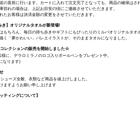
送の直前に行います。カートに入れて注文完了となっても、商品の確保はさ
庫切れの場合は、上記お目安の頃にご連絡させていただきます。
れたお客様は決済金額の変更をさせていただきます。
みき】オリジナルタオルが新登場!
はもちろん、毎日の持ち歩きやギフトにもぴったりのミルバオリジナルタオ
描く「夢かわいい」バレエイラストが、そのままタオルになりました。
26コレクションの販売を開始しました☆
客様に、デラロミラノのロゴ入りボールペンをプレゼント中。
になります)
せ
日よりシューズ全般、衣類など商品を値上げしました。
けますようお願い申し上げます
ッティングについて】
です(18:30まで)。タイツ・ソックス・トウパッドを持参してください。
タグラム】←ここをクリック♪
イフをサポートできるようなさまざまな商品をご紹介しております。
から】 ←ここをクリック♪