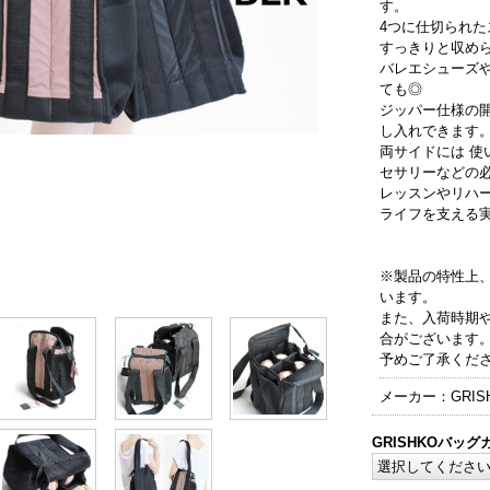
す。
4つに仕切られた
すっきりと収め
バレエシューズ
ても◎
ジッパー仕様の
し入れできます
両サイドには 
セサリーなどの
レッスンやリハ
ライフを支える
※製品の特性上
います。
また、入荷時期
合がございます
予めご了承くだ
メーカー：GRIS
GRISHKOバッグ