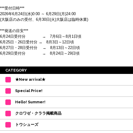
***受付日時***
2026年6月24日(水)0:00 ～ 6月29日(月)24:00
(大阪店のみの受付、6月30日(火)大阪店は臨時休業)
***発送の目安***
6月24日受付分 → 7月6日～8月1日頃
6月25日・26日受付分 → 8月3日～12日頃
6月27日・28日受付分 → 8月13日～22日頃
6月29日受付分 → 8月24日～29日頃
※ご注意
CATEGORY
・受付順に発送を行いますので、日にち指定はお受けできません。上記の期
★New arrival★
間を目安として下さい。
(目安は多少ずれこむ場合がございます。)
Special Price!
・在庫の確保は発送の直前に行います。カートに入れて注文完了となって
も、商品の確保はされておりません。
Hello! Summer!
ご注文商品が在庫切れの場合は、上記お目安の頃にご連絡させていただき
ます。
クロワゼ・クララ掲載商品
カード決済をされたお客様は決済金額の変更をさせていただきます。
【ミルバ×たけいみき】オリジナルタオルが新登場!
トウシューズ
レッスンのお供にはもちろん、毎日の持ち歩きやギフトにもぴったりのミル