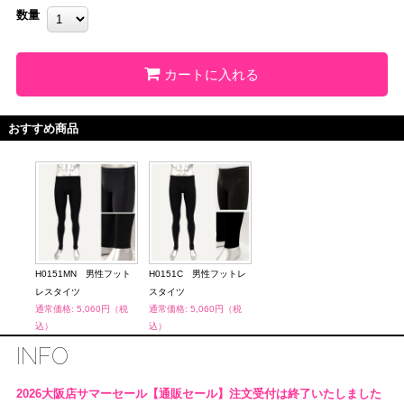
数量
カートに入れる
おすすめ商品
H0151MN 男性フット
H0151C 男性フットレ
H01
レスタイツ
スタイツ
レス
通常価格: 5,060円（税
通常価格: 5,060円（税
通常価
込）
込）
込）
INFO
2026大阪店サマーセール【通販セール】注文受付は終了いたしました