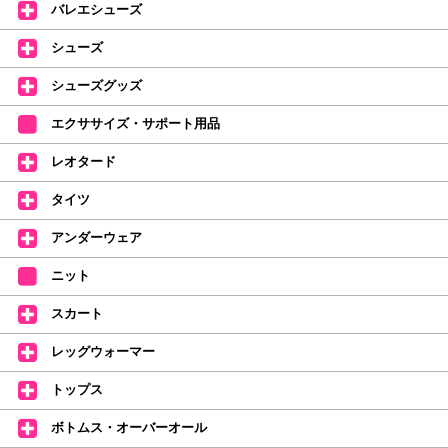
バレエシューズ
バオリジナルタオルです。
たけいみきさんが描く「夢かわいい」バレエイラストが、そのままタオルに
シューズ
なりました。
デラロミラノ2026コレクションの販売を開始しました☆
シューズグッズ
↑ご購入頂いたお客様に、デラロミラノのロゴ入りボールペンをプレゼント
エクササイズ・サポート用品
中。
(お一人様1本限りになります)
レオタード
価格改定のお知らせ
タイツ
2026年4月1日よりシューズ全般、衣類など商品を値上げしました。
何卒ご理解いただけますようお願い申し上げます
アンダーウェア
【シューズのフィッティングについて】
全店、ご予約不要です(18:30まで)。タイツ・ソックス・トウパッドを
ニット
持参してください。
スカート
【ミルバ インスタグラム】←ここをクリック♪
レッグウォーマー
皆さまのダンスライフをサポートできるようなさまざまな商品をご紹介して
おります。
トップス
【新商品はこちらから】 ←ここをクリック♪
ボトムス・オーバーオール