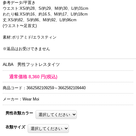
参考データ/平置き
ウエスト:XS/約28、S/約29、M/約30、L/約31cm
わたり幅:XS/約16、約16.5、M/約17、L/約18cm
丈:XS/約82、S/約86、M/約92、L/約96cm
(ウエスト〜足首丈)
素材:ポリアミド/エラスティン
※返品はお受けできません
ALBA 男性フットレスタイツ
通常価格
8,360
円(税込)
商品コード：3662582109259～3662582109440
メーカー：Wear Moi
男性衣類カラー
衣類サイズ