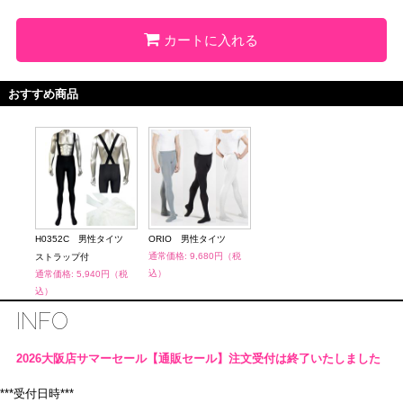
カートに入れる
おすすめ商品
H0352C 男性タイツ
ORIO 男性タイツ
H03
通常価格: 9,680円（税
ストラップ付
スト
込）
通常価格: 5,940円（税
通常価
込）
込）
INFO
2026大阪店サマーセール【通販セール】注文受付は終了いたしました
***受付日時***