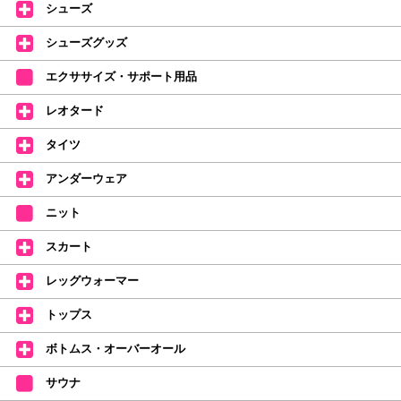
シューズ
なりました。
デラロミラノ2026コレクションの販売を開始しました☆
シューズグッズ
↑ご購入頂いたお客様に、デラロミラノのロゴ入りボールペンをプレゼント
エクササイズ・サポート用品
中。
(お一人様1本限りになります)
レオタード
価格改定のお知らせ
タイツ
2026年4月1日よりシューズ全般、衣類など商品を値上げしました。
何卒ご理解いただけますようお願い申し上げます
アンダーウェア
【シューズのフィッティングについて】
全店、ご予約不要です(18:30まで)。タイツ・ソックス・トウパッドを
ニット
持参してください。
スカート
【ミルバ インスタグラム】←ここをクリック♪
レッグウォーマー
皆さまのダンスライフをサポートできるようなさまざまな商品をご紹介して
おります。
トップス
【新商品はこちらから】 ←ここをクリック♪
ボトムス・オーバーオール
サウナ