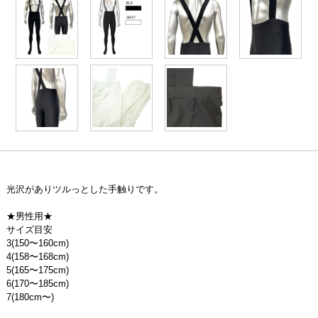
光沢がありツルっとした手触りです。
★男性用★
サイズ目安
3(150〜160cm)
4(158〜168cm)
5(165〜175cm)
6(170〜185cm)
7(180cm〜)