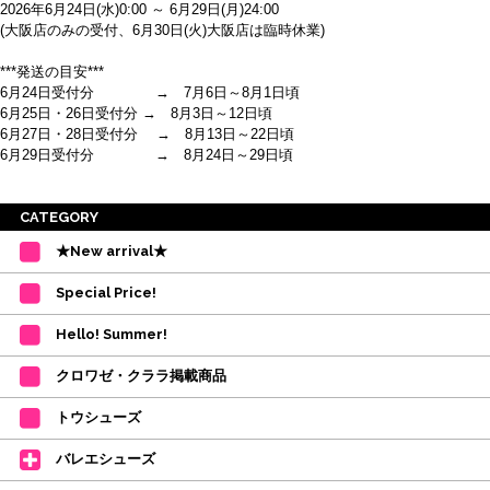
2026年6月24日(水)0:00 ～ 6月29日(月)24:00
(大阪店のみの受付、6月30日(火)大阪店は臨時休業)
***発送の目安***
6月24日受付分 → 7月6日～8月1日頃
6月25日・26日受付分 → 8月3日～12日頃
6月27日・28日受付分 → 8月13日～22日頃
6月29日受付分 → 8月24日～29日頃
※ご注意
CATEGORY
・受付順に発送を行いますので、日にち指定はお受けできません。上記の期
★New arrival★
間を目安として下さい。
(目安は多少ずれこむ場合がございます。)
Special Price!
・在庫の確保は発送の直前に行います。カートに入れて注文完了となって
も、商品の確保はされておりません。
Hello! Summer!
ご注文商品が在庫切れの場合は、上記お目安の頃にご連絡させていただき
ます。
クロワゼ・クララ掲載商品
カード決済をされたお客様は決済金額の変更をさせていただきます。
【ミルバ×たけいみき】オリジナルタオルが新登場!
トウシューズ
レッスンのお供にはもちろん、毎日の持ち歩きやギフトにもぴったりのミル
バレエシューズ
バオリジナルタオルです。
たけいみきさんが描く「夢かわいい」バレエイラストが、そのままタオルに