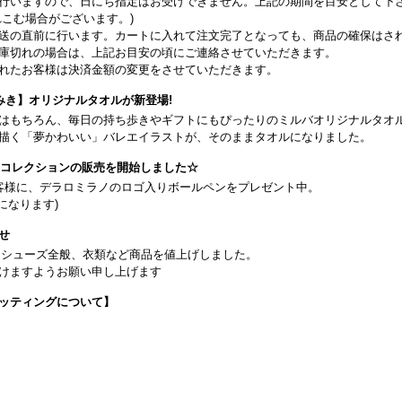
行いますので、日にち指定はお受けできません。上記の期間を目安として下
こむ場合がございます。)
送の直前に行います。カートに入れて注文完了となっても、商品の確保はさ
庫切れの場合は、上記お目安の頃にご連絡させていただきます。
れたお客様は決済金額の変更をさせていただきます。
みき】オリジナルタオルが新登場!
はもちろん、毎日の持ち歩きやギフトにもぴったりのミルバオリジナルタオ
描く「夢かわいい」バレエイラストが、そのままタオルになりました。
26コレクションの販売を開始しました☆
客様に、デラロミラノのロゴ入りボールペンをプレゼント中。
になります)
せ
日よりシューズ全般、衣類など商品を値上げしました。
けますようお願い申し上げます
ッティングについて】
です(18:30まで)。タイツ・ソックス・トウパッドを持参してください。
タグラム】←ここをクリック♪
イフをサポートできるようなさまざまな商品をご紹介しております。