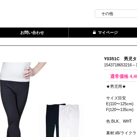
お問い合わせ
マイページ
Y0351C 男児
1543718653216～1
通常価格
4,4
★男児用★
サイズ目安
E(110〜125cm)
F(120〜135cm)
色:BLK、WHT
素材:綿/ライクラ