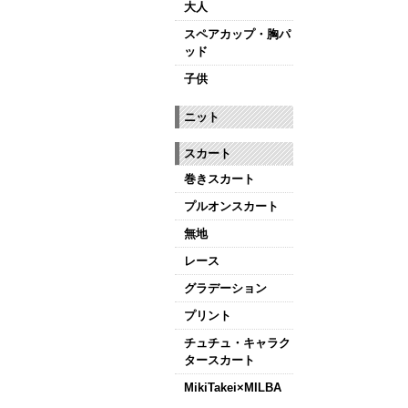
【新商品はこちら
大人
スペアカップ・胸パ
ッド
子供
ニット
スカート
巻きスカート
プルオンスカート
無地
レース
グラデーション
プリント
チュチュ・キャラク
タースカート
MikiTakei×MILBA