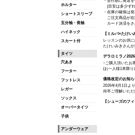
・受付順に発送を
ホルター
(目安は多少ずれ
・在庫の確保は発
ショートスリーブ
ご注文商品が在
五分袖・長袖
カード決済をさ
ハイネック
【ミルバ×たけい
レッスンのお供に
スカート付
たけいみきさんが
タイツ
デラロミラノ20
穴あき
↑ご購入頂いたお
(お一人様1本限り
フーター
価格改定のお知ら
フットレス
2026年4月1
レガー
何卒ご理解いただ
ソックス
【シューズのフィ
全店、ご予約不要
オーバータイツ
子供
【ミルバ インス
皆さまのダンスラ
アンダーウェア