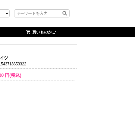
買いものかご
タイツ
543718653322
00
円(税込)