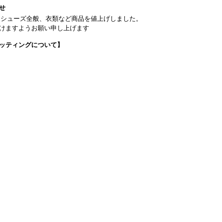
せ
日よりシューズ全般、衣類など商品を値上げしました。
けますようお願い申し上げます
ッティングについて】
です(18:30まで)。タイツ・ソックス・トウパッドを持参してください。
タグラム】←ここをクリック♪
イフをサポートできるようなさまざまな商品をご紹介しております。
から】 ←ここをクリック♪