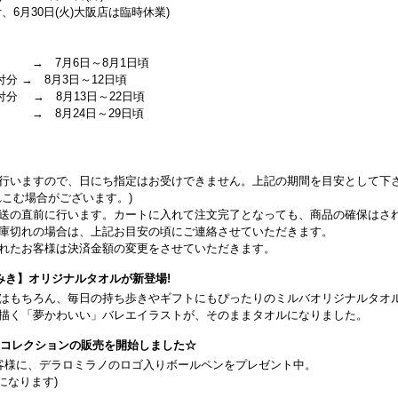
、6月30日(火)大阪店は臨時休業)
 → 7月6日～8月1日頃
付分 → 8月3日～12日頃
受付分 → 8月13日～22日頃
 → 8月24日～29日頃
行いますので、日にち指定はお受けできません。上記の期間を目安として下
こむ場合がございます。)
送の直前に行います。カートに入れて注文完了となっても、商品の確保はさ
庫切れの場合は、上記お目安の頃にご連絡させていただきます。
れたお客様は決済金額の変更をさせていただきます。
みき】オリジナルタオルが新登場!
はもちろん、毎日の持ち歩きやギフトにもぴったりのミルバオリジナルタオ
描く「夢かわいい」バレエイラストが、そのままタオルになりました。
26コレクションの販売を開始しました☆
客様に、デラロミラノのロゴ入りボールペンをプレゼント中。
になります)