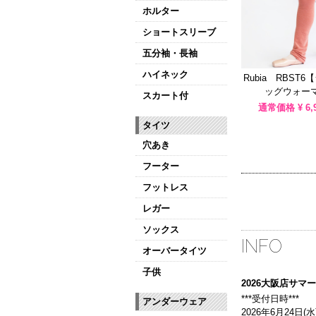
ホルター
ショートスリーブ
五分袖・長袖
ハイネック
Rubia RBST
ッグウォーマ
スカート付
通常価格 ¥
6,
タイツ
穴あき
フーター
フットレス
レガー
ソックス
INFO
オーバータイツ
子供
2026大阪店サ
***受付日時***
アンダーウェア
2026年6月24日(水)