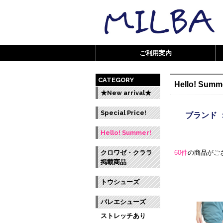
ご利用案内
CATEGORY
Hello! Summ
★New arrival★
Special Price!
ブランド 
Hello! Summer!
クロワゼ・クララ
60件
の商品がご
掲載商品
トウシューズ
バレエシューズ
ストレッチあり