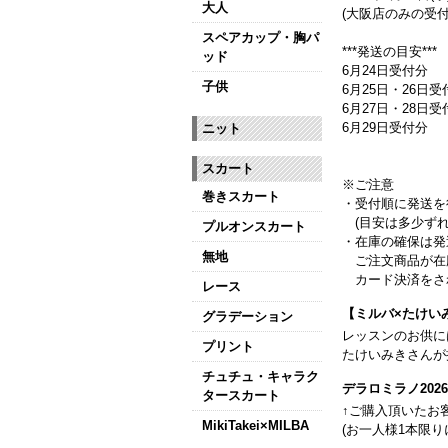
大人
(大阪店のみの受付
スペアカップ・胸パ
***発送の目安***
ッド
6月24日受付分
子供
6月25日・26日受
6月27日・28日
6月29日受付分
ニット
スカート
※ご注意
巻きスカート
・受付順に発送を
(目安は多少ずれ
プルオンスカート
・在庫の確保は発
無地
ご注文商品が在
カード決済をさ
レース
【ミルバ×たけい
グラデーション
レッスンのお供に
プリント
たけいみきさんが
チュチュ・キャラク
デラロミラノ20
タースカート
↑ご購入頂いたお
MikiTakei×MILBA
(お一人様1本限り