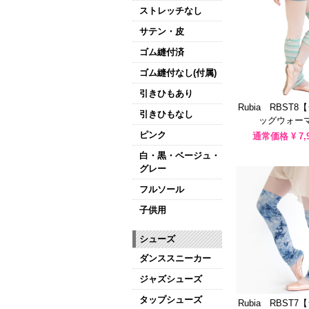
ストレッチなし
サテン・皮
ゴム縫付済
ゴム縫付なし(付属)
引きひもあり
Rubia RBST
引きひもなし
ッグウォーマ
ピンク
通常価格 ¥
7,
白・黒・ベージュ・
グレー
フルソール
子供用
シューズ
ダンススニーカー
ジャズシューズ
タップシューズ
Rubia RBST