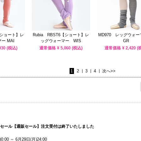
6【ショート】レ
Rubia RBST6【ショート】レ
MD970 レッグウォー
ー MAI
ッグウォーマー WIS
GR
930
(税込)
通常価格 ¥
5,060
(税込)
通常価格 ¥
2,420
(
1
2
3
4
次へ>>
マーセール【通販セール】注文受付は終了いたしました
0:00 ～ 6月29日(月)24:00