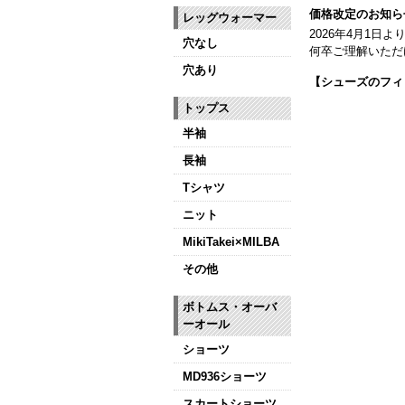
価格改定のお知ら
レッグウォーマー
2026年4月1
穴なし
何卒ご理解いただ
穴あり
【シューズのフィ
全店、ご予約不要
トップス
【ミルバ インス
半袖
皆さまのダンスラ
長袖
【新商品はこちら
Tシャツ
ニット
MikiTakei×MILBA
その他
ボトムス・オーバ
ーオール
ショーツ
MD936ショーツ
スカートショーツ