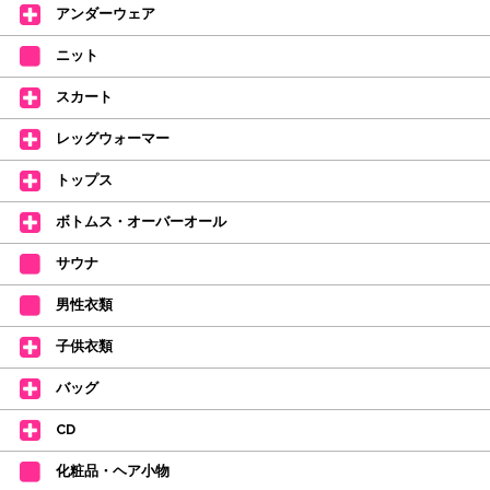
何卒ご理解いただけますようお願い申し上げます
アンダーウェア
【シューズのフィッティングについて】
全店、ご予約不要です(18:30まで)。タイツ・ソックス・トウパッドを
ニット
持参してください。
スカート
【ミルバ インスタグラム】←ここをクリック♪
レッグウォーマー
皆さまのダンスライフをサポートできるようなさまざまな商品をご紹介して
おります。
トップス
【新商品はこちらから】 ←ここをクリック♪
ボトムス・オーバーオール
サウナ
男性衣類
子供衣類
バッグ
CD
化粧品・ヘア小物