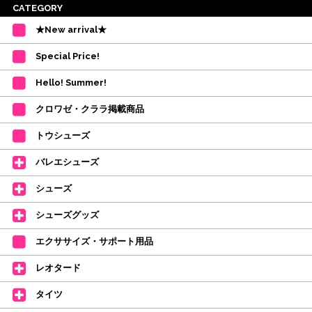
※ご注意
CATEGORY
・受付順に発送を行いますので、日にち指定はお受けできません。上記の期
★New arrival★
間を目安として下さい。
(目安は多少ずれこむ場合がございます。)
Special Price!
・在庫の確保は発送の直前に行います。カートに入れて注文完了となって
も、商品の確保はされておりません。
Hello! Summer!
ご注文商品が在庫切れの場合は、上記お目安の頃にご連絡させていただき
ます。
クロワゼ・クララ掲載商品
カード決済をされたお客様は決済金額の変更をさせていただきます。
【ミルバ×たけいみき】オリジナルタオルが新登場!
トウシューズ
レッスンのお供にはもちろん、毎日の持ち歩きやギフトにもぴったりのミル
バレエシューズ
バオリジナルタオルです。
たけいみきさんが描く「夢かわいい」バレエイラストが、そのままタオルに
シューズ
なりました。
デラロミラノ2026コレクションの販売を開始しました☆
シューズグッズ
↑ご購入頂いたお客様に、デラロミラノのロゴ入りボールペンをプレゼント
エクササイズ・サポート用品
中。
(お一人様1本限りになります)
レオタード
価格改定のお知らせ
タイツ
2026年4月1日よりシューズ全般、衣類など商品を値上げしました。