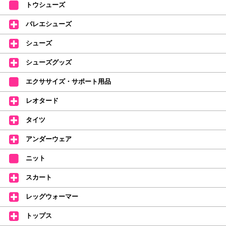
トウシューズ
レッスンのお供にはもちろん、毎日の持ち歩きやギフトにもぴったりのミル
バレエシューズ
バオリジナルタオルです。
たけいみきさんが描く「夢かわいい」バレエイラストが、そのままタオルに
シューズ
なりました。
デラロミラノ2026コレクションの販売を開始しました☆
シューズグッズ
↑ご購入頂いたお客様に、デラロミラノのロゴ入りボールペンをプレゼント
エクササイズ・サポート用品
中。
(お一人様1本限りになります)
レオタード
価格改定のお知らせ
タイツ
2026年4月1日よりシューズ全般、衣類など商品を値上げしました。
何卒ご理解いただけますようお願い申し上げます
アンダーウェア
【シューズのフィッティングについて】
全店、ご予約不要です(18:30まで)。タイツ・ソックス・トウパッドを
ニット
持参してください。
スカート
【ミルバ インスタグラム】←ここをクリック♪
レッグウォーマー
皆さまのダンスライフをサポートできるようなさまざまな商品をご紹介して
おります。
トップス
【新商品はこちらから】 ←ここをクリック♪