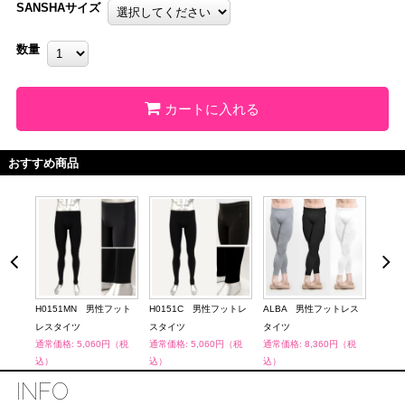
SANSHAサイズ
数量
カートに入れる
おすすめ商品
シャツ
H0151MN 男性フット
H0151C 男性フットレ
ALBA 男性フットレス
SMB
（税
レスタイツ
スタイツ
タイツ
ツ
通常価格: 5,060円（税
通常価格: 5,060円（税
通常価格: 8,360円（税
通常価
込）
込）
込）
込）
INFO