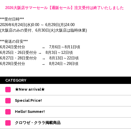
2026大阪店サマーセール【通販セール】注文受付は終了いたしました
***受付日時***
2026年6月24日(水)0:00 ～ 6月29日(月)24:00
(大阪店のみの受付、6月30日(火)大阪店は臨時休業)
***発送の目安***
6月24日受付分 → 7月6日～8月1日頃
6月25日・26日受付分 → 8月3日～12日頃
6月27日・28日受付分 → 8月13日～22日頃
6月29日受付分 → 8月24日～29日頃
※ご注意
CATEGORY
・受付順に発送を行いますので、日にち指定はお受けできません。上記の期
★New arrival★
間を目安として下さい。
(目安は多少ずれこむ場合がございます。)
Special Price!
・在庫の確保は発送の直前に行います。カートに入れて注文完了となって
も、商品の確保はされておりません。
Hello! Summer!
ご注文商品が在庫切れの場合は、上記お目安の頃にご連絡させていただき
ます。
クロワゼ・クララ掲載商品
カード決済をされたお客様は決済金額の変更をさせていただきます。
【ミルバ×たけいみき】オリジナルタオルが新登場!