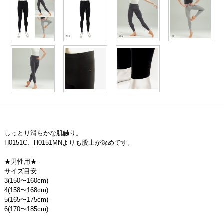
しっとり滑らかな肌触り。
H0151C、H0151MNよりも股上が深めです。
★男性用★
サイズ目安
3(150〜160cm)
4(158〜168cm)
5(165〜175cm)
6(170〜185cm)