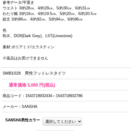
参考データ/平置き
ウエスト 3/約28㎝、4/約29㎝、5/約30㎝、6/約31㎝
わたり幅 3/約19㎝、4/約19.5㎝、5/約20㎝、6/約20.5㎝
総丈 3/約89㎝、4/約92㎝、5/約94㎝、6/約96㎝
色
BLK、DGR(Dark Grey)、LST(Limestone)
素材:ポリアミド/エラスティン
※返品はお受けできません
SMB1028 男性フットレスタイツ
通常価格
5,060
円(税込)
商品コード：1543718932434～1543718932786
メーカー：SANSHA
SANSHA男性カラー