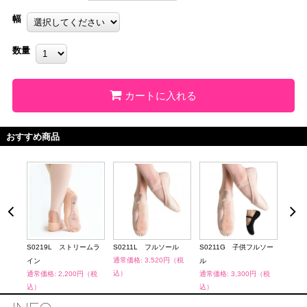
幅
数量
カートに入れる
おすすめ商品
ケー
S0219L ストリームラ
S0211L フルソール
S0211G 子供フルソー
JUN
通常価格: 3,520円（税
通常価
イン
ル
込）
込）
（税
通常価格: 2,200円（税
通常価格: 3,300円（税
込）
込）