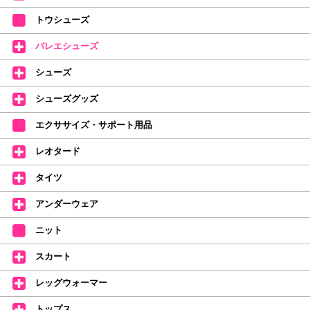
【ミルバ×たけいみき】オリジナルタオルが新登場!
トウシューズ
レッスンのお供にはもちろん、毎日の持ち歩きやギフトにもぴったりのミル
バレエシューズ
バオリジナルタオルです。
たけいみきさんが描く「夢かわいい」バレエイラストが、そのままタオルに
シューズ
なりました。
デラロミラノ2026コレクションの販売を開始しました☆
シューズグッズ
↑ご購入頂いたお客様に、デラロミラノのロゴ入りボールペンをプレゼント
エクササイズ・サポート用品
中。
(お一人様1本限りになります)
レオタード
価格改定のお知らせ
タイツ
2026年4月1日よりシューズ全般、衣類など商品を値上げしました。
何卒ご理解いただけますようお願い申し上げます
アンダーウェア
【シューズのフィッティングについて】
全店、ご予約不要です(18:30まで)。タイツ・ソックス・トウパッドを
ニット
持参してください。
スカート
【ミルバ インスタグラム】←ここをクリック♪
レッグウォーマー
皆さまのダンスライフをサポートできるようなさまざまな商品をご紹介して
おります。
トップス