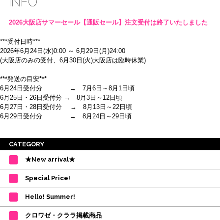
INFO
2026大阪店サマーセール【通販セール】注文受付は終了いたしました
***受付日時***
2026年6月24日(水)0:00 ～ 6月29日(月)24:00
(大阪店のみの受付、6月30日(火)大阪店は臨時休業)
***発送の目安***
6月24日受付分 → 7月6日～8月1日頃
6月25日・26日受付分 → 8月3日～12日頃
6月27日・28日受付分 → 8月13日～22日頃
6月29日受付分 → 8月24日～29日頃
※ご注意
CATEGORY
・受付順に発送を行いますので、日にち指定はお受けできません。上記の期
★New arrival★
間を目安として下さい。
(目安は多少ずれこむ場合がございます。)
Special Price!
・在庫の確保は発送の直前に行います。カートに入れて注文完了となって
も、商品の確保はされておりません。
Hello! Summer!
ご注文商品が在庫切れの場合は、上記お目安の頃にご連絡させていただき
ます。
クロワゼ・クララ掲載商品
カード決済をされたお客様は決済金額の変更をさせていただきます。