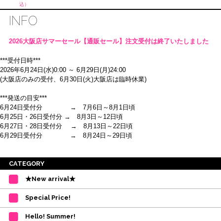
込）
込）
INFO
2026大阪店サマーセール【通販セール】注文受付は終了いたしました
***受付日時***
2026年6月24日(水)0:00 ～ 6月29日(月)24:00
(大阪店のみの受付、6月30日(火)大阪店は臨時休業)
***発送の目安***
6月24日受付分 → 7月6日～8月1日頃
6月25日・26日受付分 → 8月3日～12日頃
6月27日・28日受付分 → 8月13日～22日頃
6月29日受付分 → 8月24日～29日頃
※ご注意
CATEGORY
・受付順に発送を行いますので、日にち指定はお受けできません。上記の期
★New arrival★
間を目安として下さい。
(目安は多少ずれこむ場合がございます。)
Special Price!
・在庫の確保は発送の直前に行います。カートに入れて注文完了となって
も、商品の確保はされておりません。
Hello! Summer!
ご注文商品が在庫切れの場合は、上記お目安の頃にご連絡させていただき