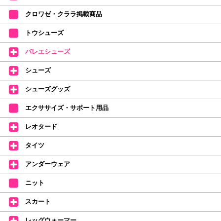
ます。
クロワゼ・クララ掲載商品
カード決済をされたお客様は決済金額の変更をさせていただきます。
【ミルバ×たけいみき】オリジナルタオルが新登場!
トウシューズ
レッスンのお供にはもちろん、毎日の持ち歩きやギフトにもぴったりのミル
バレエシューズ
バオリジナルタオルです。
たけいみきさんが描く「夢かわいい」バレエイラストが、そのままタオルに
シューズ
なりました。
デラロミラノ2026コレクションの販売を開始しました☆
シューズグッズ
↑ご購入頂いたお客様に、デラロミラノのロゴ入りボールペンをプレゼント
エクササイズ・サポート用品
中。
(お一人様1本限りになります)
レオタード
価格改定のお知らせ
タイツ
2026年4月1日よりシューズ全般、衣類など商品を値上げしました。
何卒ご理解いただけますようお願い申し上げます
アンダーウェア
【シューズのフィッティングについて】
全店、ご予約不要です(18:30まで)。タイツ・ソックス・トウパッドを
ニット
持参してください。
スカート
【ミルバ インスタグラム】←ここをクリック♪
レッグウォーマー