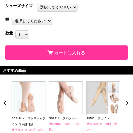
シューズサイズ..
幅
数量
カートに入れる
おすすめ商品
ケー
S0219LX ストリームラ
S0211L フルソール
JUNO ジュノン
S02
通常価格: 3,520円（税
通常価格: 2,860円（税
イン ゴム縫付済
ル
込）
込）
（税
通常価格: 2,310円（税
通常価