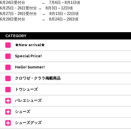
6月24日受付分 → 7月6日～8月1日頃
6月25日・26日受付分 → 8月3日～12日頃
6月27日・28日受付分 → 8月13日～22日頃
6月29日受付分 → 8月24日～29日頃
※ご注意
CATEGORY
・受付順に発送を行いますので、日にち指定はお受けできません。上記の期
★New arrival★
間を目安として下さい。
(目安は多少ずれこむ場合がございます。)
Special Price!
・在庫の確保は発送の直前に行います。カートに入れて注文完了となって
も、商品の確保はされておりません。
Hello! Summer!
ご注文商品が在庫切れの場合は、上記お目安の頃にご連絡させていただき
ます。
クロワゼ・クララ掲載商品
カード決済をされたお客様は決済金額の変更をさせていただきます。
【ミルバ×たけいみき】オリジナルタオルが新登場!
トウシューズ
レッスンのお供にはもちろん、毎日の持ち歩きやギフトにもぴったりのミル
バレエシューズ
バオリジナルタオルです。
たけいみきさんが描く「夢かわいい」バレエイラストが、そのままタオルに
シューズ
なりました。
デラロミラノ2026コレクションの販売を開始しました☆
シューズグッズ