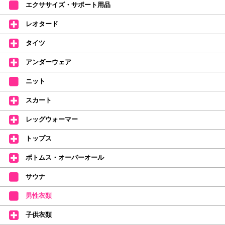
↑ご購入頂いたお客様に、デラロミラノのロゴ入りボールペンをプレゼント
エクササイズ・サポート用品
中。
(お一人様1本限りになります)
レオタード
価格改定のお知らせ
タイツ
2026年4月1日よりシューズ全般、衣類など商品を値上げしました。
何卒ご理解いただけますようお願い申し上げます
アンダーウェア
【シューズのフィッティングについて】
全店、ご予約不要です(18:30まで)。タイツ・ソックス・トウパッドを
ニット
持参してください。
スカート
【ミルバ インスタグラム】←ここをクリック♪
レッグウォーマー
皆さまのダンスライフをサポートできるようなさまざまな商品をご紹介して
おります。
トップス
【新商品はこちらから】 ←ここをクリック♪
ボトムス・オーバーオール
サウナ
男性衣類
子供衣類