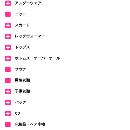
何卒ご理解いただけますようお願い申し上げます
アンダーウェア
【シューズのフィッティングについて】
全店、ご予約不要です(18:30まで)。タイツ・ソックス・トウパッドを
ニット
持参してください。
スカート
【ミルバ インスタグラム】←ここをクリック♪
レッグウォーマー
皆さまのダンスライフをサポートできるようなさまざまな商品をご紹介して
おります。
トップス
【新商品はこちらから】 ←ここをクリック♪
ボトムス・オーバーオール
サウナ
男性衣類
子供衣類
バッグ
CD
化粧品・ヘア小物