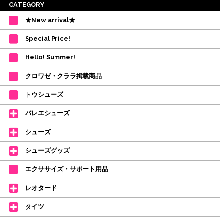
※ご注意
CATEGORY
・受付順に発送を行いますので、日にち指定はお受けできません。上記の期
★New arrival★
間を目安として下さい。
(目安は多少ずれこむ場合がございます。)
Special Price!
・在庫の確保は発送の直前に行います。カートに入れて注文完了となって
も、商品の確保はされておりません。
Hello! Summer!
ご注文商品が在庫切れの場合は、上記お目安の頃にご連絡させていただき
ます。
クロワゼ・クララ掲載商品
カード決済をされたお客様は決済金額の変更をさせていただきます。
【ミルバ×たけいみき】オリジナルタオルが新登場!
トウシューズ
レッスンのお供にはもちろん、毎日の持ち歩きやギフトにもぴったりのミル
バレエシューズ
バオリジナルタオルです。
たけいみきさんが描く「夢かわいい」バレエイラストが、そのままタオルに
シューズ
なりました。
デラロミラノ2026コレクションの販売を開始しました☆
シューズグッズ
↑ご購入頂いたお客様に、デラロミラノのロゴ入りボールペンをプレゼント
エクササイズ・サポート用品
中。
(お一人様1本限りになります)
レオタード
価格改定のお知らせ
タイツ
2026年4月1日よりシューズ全般、衣類など商品を値上げしました。