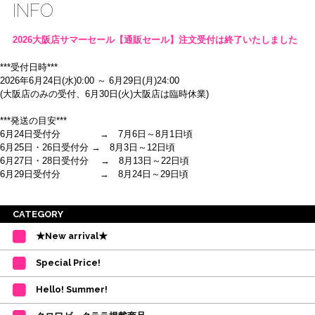
INFO
2026大阪店サマーセール【通販セール】注文受付は終了いたしました
***受付日時***
2026年6月24日(水)0:00 ～ 6月29日(月)24:00
(大阪店のみの受付、6月30日(火)大阪店は臨時休業)
***発送の目安***
6月24日受付分 → 7月6日～8月1日頃
6月25日・26日受付分 → 8月3日～12日頃
6月27日・28日受付分 → 8月13日～22日頃
6月29日受付分 → 8月24日～29日頃
※ご注意
CATEGORY
・受付順に発送を行いますので、日にち指定はお受けできません。上記の期
★New arrival★
間を目安として下さい。
(目安は多少ずれこむ場合がございます。)
Special Price!
・在庫の確保は発送の直前に行います。カートに入れて注文完了となって
も、商品の確保はされておりません。
Hello! Summer!
ご注文商品が在庫切れの場合は、上記お目安の頃にご連絡させていただき
ます。