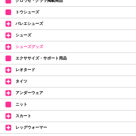
クロワゼ・クララ掲載商品
カード決済をされたお客様は決済金額の変更をさせていただきます。
【ミルバ×たけいみき】オリジナルタオルが新登場!
トウシューズ
レッスンのお供にはもちろん、毎日の持ち歩きやギフトにもぴったりのミル
バレエシューズ
バオリジナルタオルです。
たけいみきさんが描く「夢かわいい」バレエイラストが、そのままタオルに
シューズ
なりました。
デラロミラノ2026コレクションの販売を開始しました☆
シューズグッズ
↑ご購入頂いたお客様に、デラロミラノのロゴ入りボールペンをプレゼント
エクササイズ・サポート用品
中。
(お一人様1本限りになります)
レオタード
価格改定のお知らせ
タイツ
2026年4月1日よりシューズ全般、衣類など商品を値上げしました。
何卒ご理解いただけますようお願い申し上げます
アンダーウェア
【シューズのフィッティングについて】
全店、ご予約不要です(18:30まで)。タイツ・ソックス・トウパッドを
ニット
持参してください。
スカート
【ミルバ インスタグラム】←ここをクリック♪
レッグウォーマー
皆さまのダンスライフをサポートできるようなさまざまな商品をご紹介して