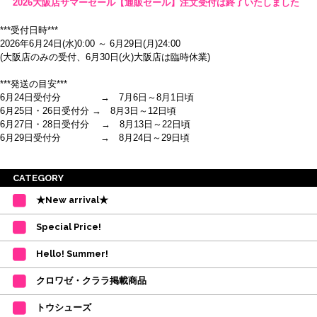
2026大阪店サマーセール【通販セール】注文受付は終了いたしました
***受付日時***
2026年6月24日(水)0:00 ～ 6月29日(月)24:00
(大阪店のみの受付、6月30日(火)大阪店は臨時休業)
***発送の目安***
6月24日受付分 → 7月6日～8月1日頃
6月25日・26日受付分 → 8月3日～12日頃
6月27日・28日受付分 → 8月13日～22日頃
6月29日受付分 → 8月24日～29日頃
※ご注意
CATEGORY
・受付順に発送を行いますので、日にち指定はお受けできません。上記の期
★New arrival★
間を目安として下さい。
(目安は多少ずれこむ場合がございます。)
Special Price!
・在庫の確保は発送の直前に行います。カートに入れて注文完了となって
も、商品の確保はされておりません。
Hello! Summer!
ご注文商品が在庫切れの場合は、上記お目安の頃にご連絡させていただき
ます。
クロワゼ・クララ掲載商品
カード決済をされたお客様は決済金額の変更をさせていただきます。
【ミルバ×たけいみき】オリジナルタオルが新登場!
トウシューズ