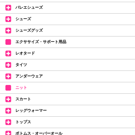
レッスンのお供にはもちろん、毎日の持ち歩きやギフトにもぴったりのミル
バレエシューズ
バオリジナルタオルです。
たけいみきさんが描く「夢かわいい」バレエイラストが、そのままタオルに
シューズ
なりました。
デラロミラノ2026コレクションの販売を開始しました☆
シューズグッズ
↑ご購入頂いたお客様に、デラロミラノのロゴ入りボールペンをプレゼント
エクササイズ・サポート用品
中。
(お一人様1本限りになります)
レオタード
価格改定のお知らせ
タイツ
2026年4月1日よりシューズ全般、衣類など商品を値上げしました。
何卒ご理解いただけますようお願い申し上げます
アンダーウェア
【シューズのフィッティングについて】
全店、ご予約不要です(18:30まで)。タイツ・ソックス・トウパッドを
ニット
持参してください。
スカート
【ミルバ インスタグラム】←ここをクリック♪
レッグウォーマー
皆さまのダンスライフをサポートできるようなさまざまな商品をご紹介して
おります。
トップス
【新商品はこちらから】 ←ここをクリック♪
ボトムス・オーバーオール