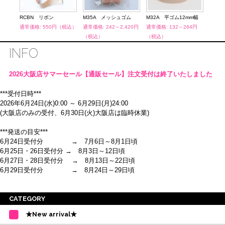
キット
RCBN リボン
M35A メッシュゴム
M32A 平ゴム12mm幅
CNL
（税
通常価格: 550円（税込）
通常価格: 242～2,420円
通常価格: 132～264円
通常価
（税込）
（税込）
込）
INFO
2026大阪店サマーセール【通販セール】注文受付は終了いたしました
***受付日時***
2026年6月24日(水)0:00 ～ 6月29日(月)24:00
(大阪店のみの受付、6月30日(火)大阪店は臨時休業)
***発送の目安***
6月24日受付分 → 7月6日～8月1日頃
6月25日・26日受付分 → 8月3日～12日頃
6月27日・28日受付分 → 8月13日～22日頃
6月29日受付分 → 8月24日～29日頃
※ご注意
CATEGORY
・受付順に発送を行いますので、日にち指定はお受けできません。上記の期
★New arrival★
間を目安として下さい。