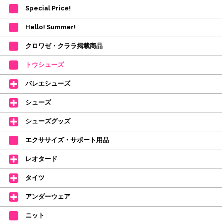
(目安は多少ずれこむ場合がございます。)
Special Price!
・在庫の確保は発送の直前に行います。カートに入れて注文完了となって
も、商品の確保はされておりません。
Hello! Summer!
ご注文商品が在庫切れの場合は、上記お目安の頃にご連絡させていただき
ます。
クロワゼ・クララ掲載商品
カード決済をされたお客様は決済金額の変更をさせていただきます。
【ミルバ×たけいみき】オリジナルタオルが新登場!
トウシューズ
レッスンのお供にはもちろん、毎日の持ち歩きやギフトにもぴったりのミル
バレエシューズ
バオリジナルタオルです。
たけいみきさんが描く「夢かわいい」バレエイラストが、そのままタオルに
シューズ
なりました。
デラロミラノ2026コレクションの販売を開始しました☆
シューズグッズ
↑ご購入頂いたお客様に、デラロミラノのロゴ入りボールペンをプレゼント
エクササイズ・サポート用品
中。
(お一人様1本限りになります)
レオタード
価格改定のお知らせ
タイツ
2026年4月1日よりシューズ全般、衣類など商品を値上げしました。
何卒ご理解いただけますようお願い申し上げます
アンダーウェア
【シューズのフィッティングについて】
全店、ご予約不要です(18:30まで)。タイツ・ソックス・トウパッドを
ニット