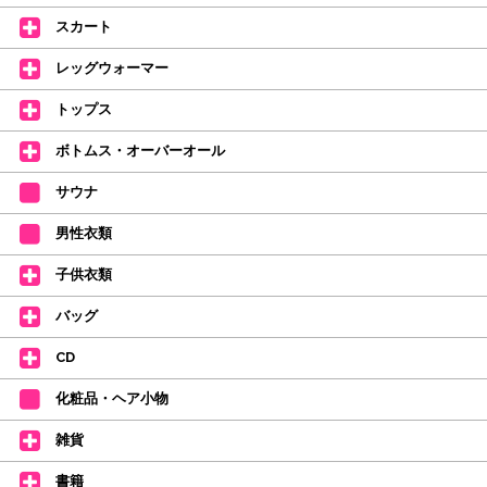
持参してください。
スカート
【ミルバ インスタグラム】←ここをクリック♪
レッグウォーマー
皆さまのダンスライフをサポートできるようなさまざまな商品をご紹介して
おります。
トップス
【新商品はこちらから】 ←ここをクリック♪
ボトムス・オーバーオール
サウナ
男性衣類
子供衣類
バッグ
CD
化粧品・ヘア小物
雑貨
書籍