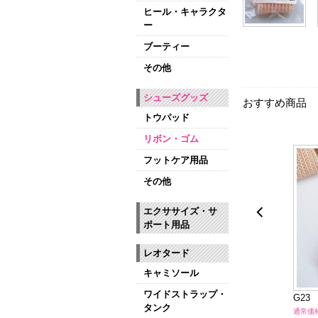
ヒール・キャラクタ
ー
ブーティー
その他
シューズグッズ
おすすめ商品
トウパッド
リボン・ゴム
フットケア用品
その他
エクササイズ・サ
ポート用品
レオタード
キャミソール
ワイドストラップ・
スティッチキット
M32A 平ゴム12mm幅
G23
タンク
1,540円（税込）
通常価格: 132～264円（税込）
通常価格