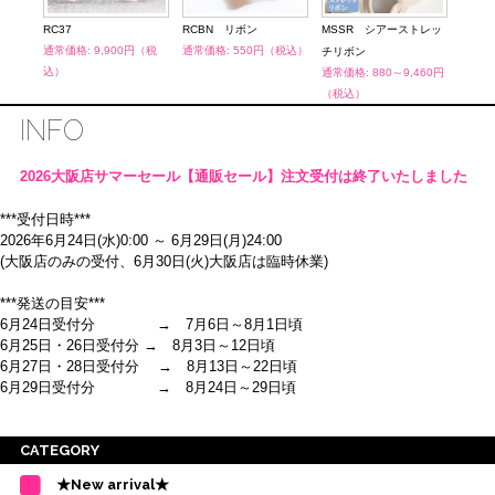
RC37
RCBN リボン
MSSR シアーストレッ
MSR
通常価格: 9,900円（税
通常価格: 550円（税込）
チリボン
ボン
込）
通常価格: 880～9,460円
通常価
（税込）
（税
INFO
2026大阪店サマーセール【通販セール】注文受付は終了いたしました
***受付日時***
2026年6月24日(水)0:00 ～ 6月29日(月)24:00
(大阪店のみの受付、6月30日(火)大阪店は臨時休業)
***発送の目安***
6月24日受付分 → 7月6日～8月1日頃
6月25日・26日受付分 → 8月3日～12日頃
6月27日・28日受付分 → 8月13日～22日頃
6月29日受付分 → 8月24日～29日頃
※ご注意
CATEGORY
・受付順に発送を行いますので、日にち指定はお受けできません。上記の期
★New arrival★
間を目安として下さい。