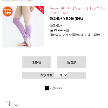
Rubia RBST6【ショート】レッグウォ
ーマー WIS
通常価格 ¥
5,060
(税込)
特別価格
色:Wisteria(藤)
藤の花のような濃淡のある淡い紫色。
価格順
新着順
表示件数
1
2
次へ>>
INFO