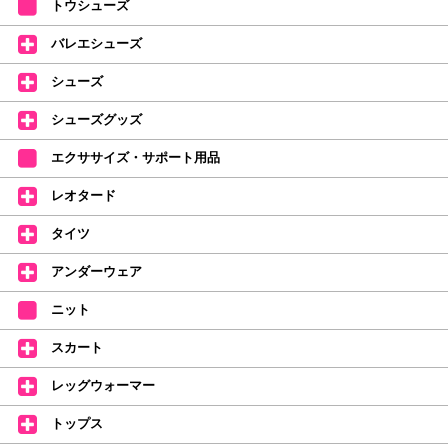
トウシューズ
レッスンのお供にはもちろん、毎日の持ち歩きやギフトにもぴったりのミル
バレエシューズ
バオリジナルタオルです。
たけいみきさんが描く「夢かわいい」バレエイラストが、そのままタオルに
シューズ
なりました。
デラロミラノ2026コレクションの販売を開始しました☆
シューズグッズ
↑ご購入頂いたお客様に、デラロミラノのロゴ入りボールペンをプレゼント
エクササイズ・サポート用品
中。
(お一人様1本限りになります)
レオタード
価格改定のお知らせ
タイツ
2026年4月1日よりシューズ全般、衣類など商品を値上げしました。
何卒ご理解いただけますようお願い申し上げます
アンダーウェア
【シューズのフィッティングについて】
全店、ご予約不要です(18:30まで)。タイツ・ソックス・トウパッドを
ニット
持参してください。
スカート
【ミルバ インスタグラム】←ここをクリック♪
レッグウォーマー
皆さまのダンスライフをサポートできるようなさまざまな商品をご紹介して
おります。
トップス
【新商品はこちらから】 ←ここをクリック♪