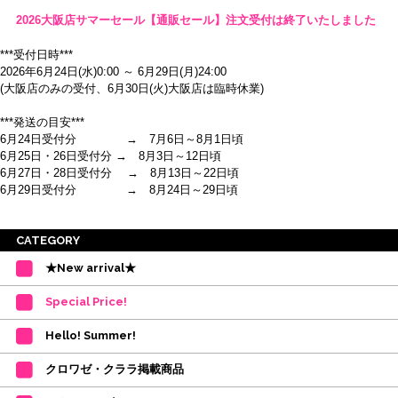
2026大阪店サマーセール【通販セール】注文受付は終了いたしました
***受付日時***
2026年6月24日(水)0:00 ～ 6月29日(月)24:00
(大阪店のみの受付、6月30日(火)大阪店は臨時休業)
***発送の目安***
6月24日受付分 → 7月6日～8月1日頃
6月25日・26日受付分 → 8月3日～12日頃
6月27日・28日受付分 → 8月13日～22日頃
6月29日受付分 → 8月24日～29日頃
※ご注意
CATEGORY
・受付順に発送を行いますので、日にち指定はお受けできません。上記の期
★New arrival★
間を目安として下さい。
(目安は多少ずれこむ場合がございます。)
Special Price!
・在庫の確保は発送の直前に行います。カートに入れて注文完了となって
も、商品の確保はされておりません。
Hello! Summer!
ご注文商品が在庫切れの場合は、上記お目安の頃にご連絡させていただき
ます。
クロワゼ・クララ掲載商品
カード決済をされたお客様は決済金額の変更をさせていただきます。
【ミルバ×たけいみき】オリジナルタオルが新登場!